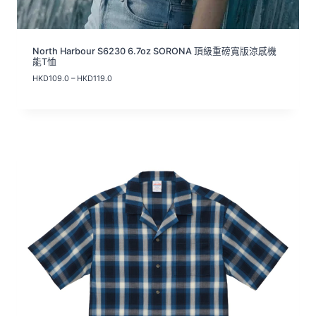
North Harbour S6230 6.7oz SORONA 頂級重磅寬版涼感機
能T恤
價
HKD
109.0
–
HKD
119.0
格
範
圍
：
H
K
D
1
0
9
.
0
到
H
K
D
1
1
9