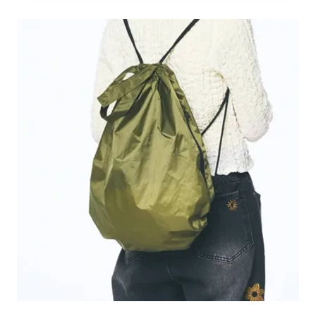
：
H
K
D
8
9
.
0
到
H
K
D
9
9
.
0