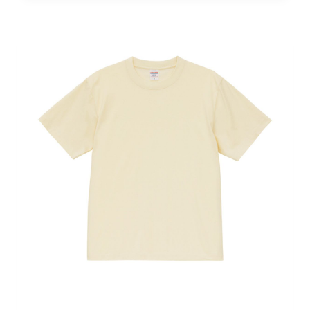
：
H
K
D
1
2
9
.
0
到
H
K
D
1
3
9
.
0