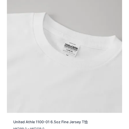
United Athle 1100-01 6.5oz Fine Jersey T恤
價
HKD
99.0
–
HKD
119.0