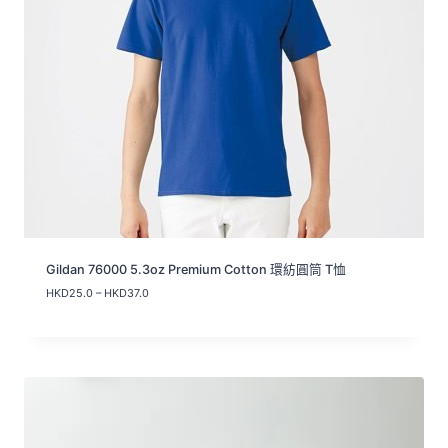
Gildan 76000 5.3oz Premium Cotton 環紡圓筒 T恤
價
HKD
25.0
–
HKD
37.0
格
範
圍
：
H
K
D
2
5