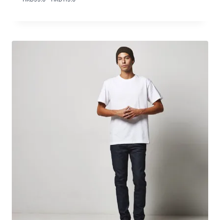
格
範
圍
：
H
K
D
9
9
.
0
到
H
K
D
1
1
9
.
0