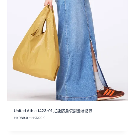
United Athle 1423-01 尼龍防撕裂摺疊購物袋
價
HKD
89.0
–
HKD
99.0
格
範
圍