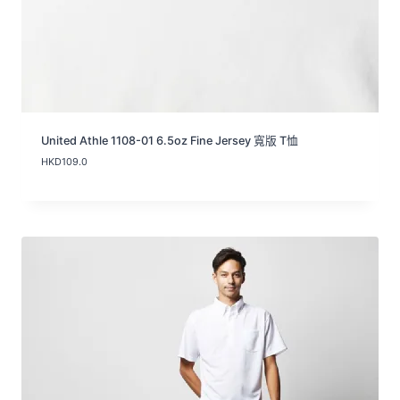
United Athle 1108-01 6.5oz Fine Jersey 寬版 T恤
HKD
109.0