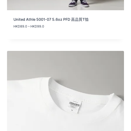
United Athle 5001-07 5.6oz PFD 高品質T恤
價
HKD
89.0
–
HKD
99.0
格
範
圍
：
H
K
D
8
9
.
0
到
H
K
D
9
9
.
0