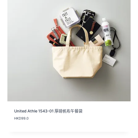
.
0
到
H
K
D
3
7
.
0
United Athle 1543-01 厚磅帆布午餐袋
HKD
99.0