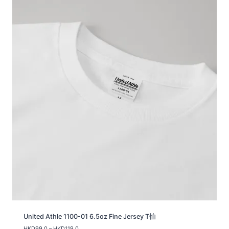
United Athle 1100-01 6.5oz Fine Jersey T恤
價
HKD
99.0
–
HKD
119.0