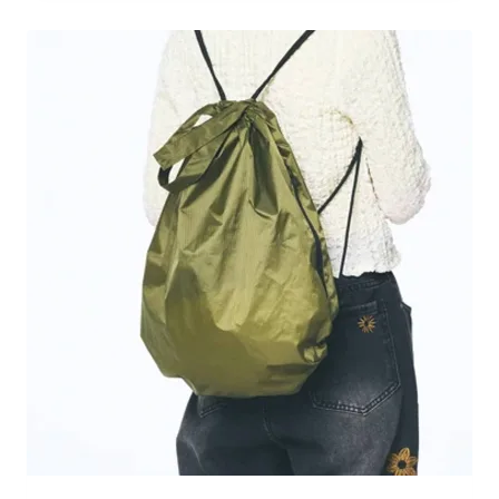
：
H
K
D
8
9
.
0
到
H
K
D
9
9
.
0