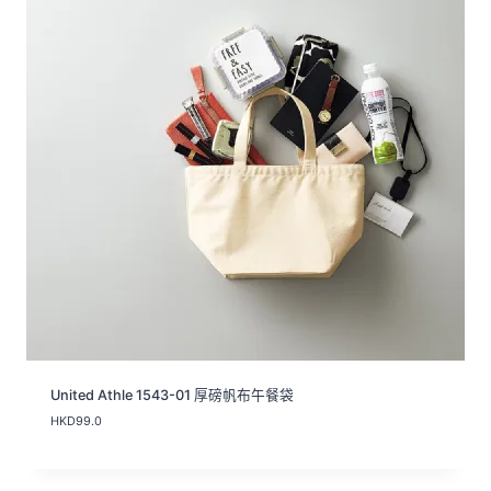
.
0
到
H
K
D
3
7
.
0
United Athle 1543-01 厚磅帆布午餐袋
HKD
99.0