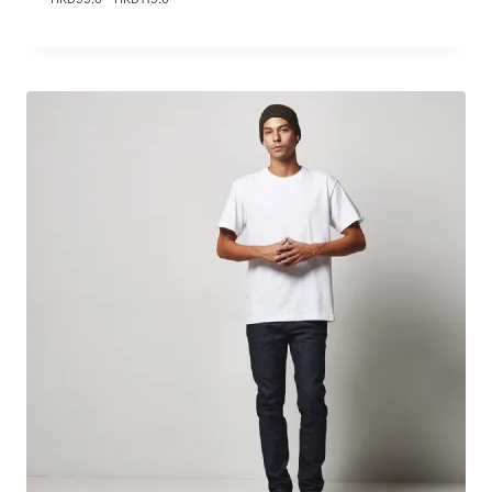
格
範
圍
：
H
K
D
9
9
.
0
到
H
K
D
1
1
9
.
0