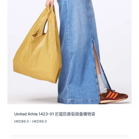
United Athle 1423-01 尼龍防撕裂摺疊購物袋
價
HKD
89.0
–
HKD
99.0
格
範
圍