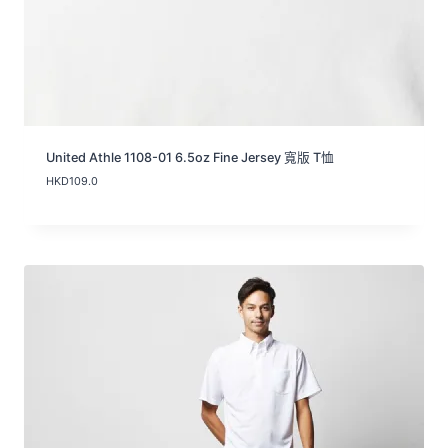
United Athle 1108-01 6.5oz Fine Jersey 寬版 T恤
HKD
109.0