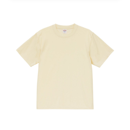
：
H
K
D
1
2
9
.
0
到
H
K
D
1
3
9
.
0