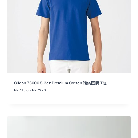
Gildan 76000 5.3oz Premium Cotton 環紡圓筒 T恤
價
HKD
25.0
–
HKD
37.0
格
範
圍
：
H
K
D
2
5