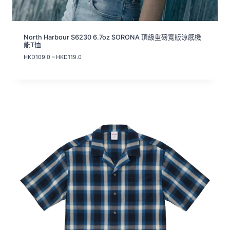
North Harbour S6230 6.7oz SORONA 頂級重磅寬版涼感機
能T恤
價
HKD
109.0
–
HKD
119.0
格
範
圍
：
H
K
D
1
0
9
.
0
到
H
K
D
1
1
9