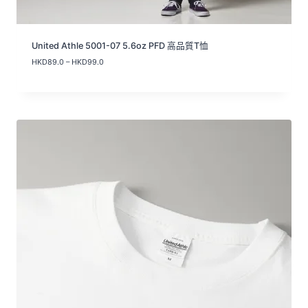
United Athle 5001-07 5.6oz PFD 高品質T恤
價
HKD
89.0
–
HKD
99.0
格
範
圍
：
H
K
D
8
9
.
0
到
H
K
D
9
9
.
0