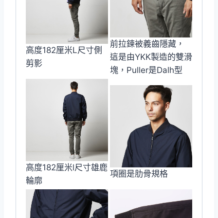
前拉鍊被義齒隱藏，
高度182厘米L尺寸側
這是由YKK製造的雙滑
剪影
塊，Puller是Dalh型
高度182厘米l尺寸雄鹿
項圈是肋骨規格
輪廓