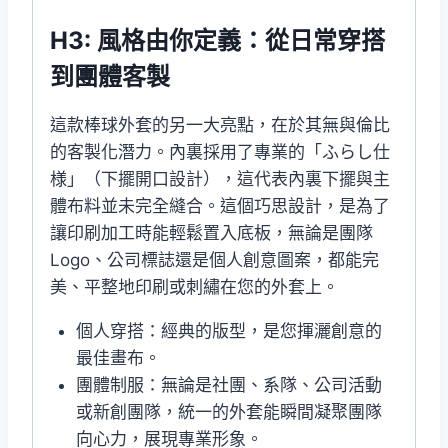
H3: 風格由你定義：從日常穿搭
到團體客製
這款棒球外套的另一大亮點，在於其無與倫比
的客製化潛力。內裏採用了專業的「ふらし仕
様」（下擺開口設計），這代表內裏下擺與主
體布料並未完全縫合。這個巧思設計，是為了
讓印刷加工時能輕鬆置入底板，無論是團隊
Logo、公司標誌還是個人創意圖案，都能完
美、平整地印刷或刺繡在您的外套上。
個人穿搭：經典的版型，是您揮灑創意的
最佳畫布。
團體制服：無論是社團、系隊、公司活動
或新創團隊，統一的外套能瞬間凝聚團隊
向心力，展現專業形象。