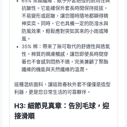
65% 聚酯纖維：賦予外套絕佳的耐用性與
抗皺性。它能確保外套長時間保持挺拔，
不易變形或起皺，讓您隨時隨地都顯得精
神奕奕。同時，它也具備一定的防潑水與
防風效果，輕鬆應對突如其來的小雨或陣
風。
35% 棉：帶來了無可取代的舒適性與透氣
性。棉質的親膚觸感，讓您即使長時間穿
著也不會感到悶熱不適，完美兼顧了聚酯
纖維的機能與天然纖維的溫潤。
這種混紡面料，讓這款春秋外套不僅僅是造型
利器，更是您日常生活的可靠夥伴。
H3: 細節見真章：告別毛球，迎
接滑順