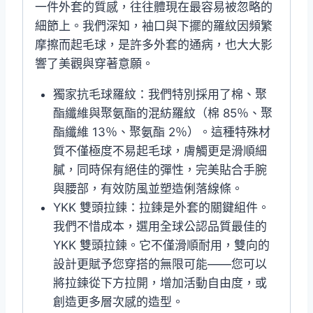
一件外套的質感，往往體現在最容易被忽略的
細節上。我們深知，袖口與下擺的羅紋因頻繁
摩擦而起毛球，是許多外套的通病，也大大影
響了美觀與穿著意願。
獨家抗毛球羅紋：我們特別採用了棉、聚
酯纖維與聚氨酯的混紡羅紋（棉 85％、聚
酯纖維 13％、聚氨酯 2％）。這種特殊材
質不僅極度不易起毛球，膚觸更是滑順細
膩，同時保有絕佳的彈性，完美貼合手腕
與腰部，有效防風並塑造俐落線條。
YKK 雙頭拉鍊：拉鍊是外套的關鍵組件。
我們不惜成本，選用全球公認品質最佳的
YKK 雙頭拉鍊。它不僅滑順耐用，雙向的
設計更賦予您穿搭的無限可能——您可以
將拉鍊從下方拉開，增加活動自由度，或
創造更多層次感的造型。