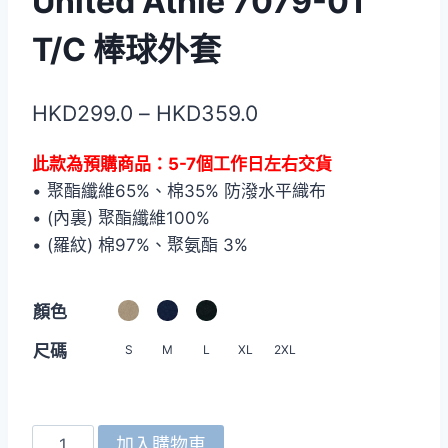
United Athle 7079-01
T/C 棒球外套
價
HKD
299.0
–
HKD
359.0
格
此款為預購商品：5-7個工作日左右交貨
範
• 聚酯纖維65%、棉35% 防潑水平織布
圍：
• (內裏) 聚酯纖維100%
HKD299.0
• (羅紋) 棉97%、聚氨酯 3%
到
顏色
HKD359.0
尺碼
S
M
L
XL
2XL
United
加入購物車