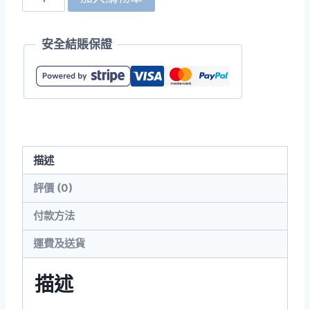
Athle
7079-
安全結賬保證
01
T/C
棒
球
外
套
描述
數
量
評價 (0)
付款方法
運費及送貨
描述