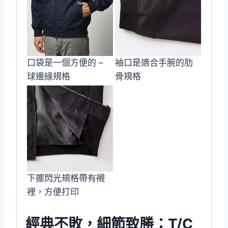
口袋是一個方便的 –
袖口是適合手腕的肋
球邊緣規格
骨規格
下擺閃光規格帶有襯
裡，方便打印
經典不敗，細節致勝：T/C