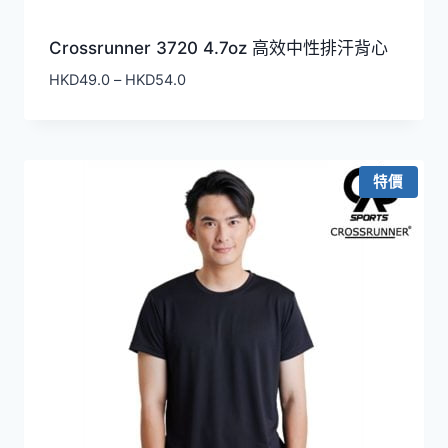
Crossrunner 3720 4.7oz 高效中性排汗背心
價
HKD
49.0
–
HKD
54.0
格
範
圍：
HKD49.0
特價
到
HKD54.0