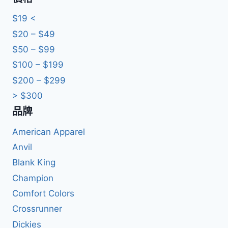
關
鍵
$19 <
字:
$20 – $49
$50 – $99
$100 – $199
$200 – $299
> $300
品牌
American Apparel
Anvil
Blank King
Champion
Comfort Colors
Crossrunner
Dickies