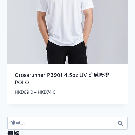
Crossrunner P3901 4.5oz UV 涼感吸排
POLO
價
HKD
69.0
–
HKD
74.0
格
範
圍：
HKD69.0
搜
到
尋
價格
HKD74.0