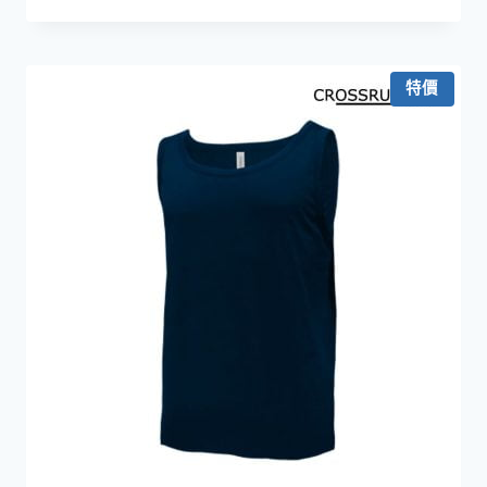
格
範
圍：
HKD49.0
特價
到
HKD54.0