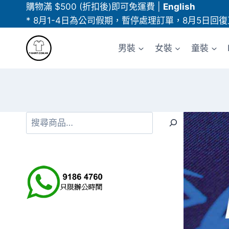
Skip
購物滿 $500 (折扣後)即可免運費
|
English
to
* 8月1-4日為公司假期，暫停處理訂單，8月5日回復
content
男裝
女裝
童裝
搜
尋