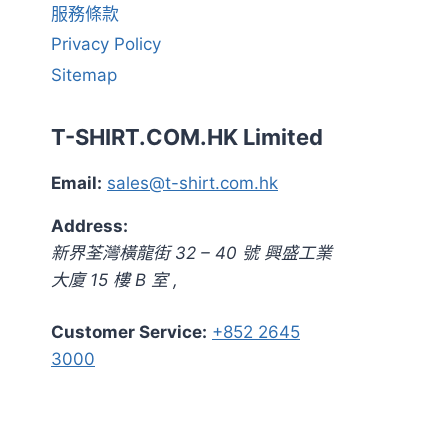
服務條款
Privacy Policy
Sitemap
T-SHIRT.COM.HK Limited
Email:
sales@t-shirt.com.hk
Address:
新界
荃灣橫龍街 32 – 40 號 興盛工業
大廈 15 樓 B 室
,
Customer Service:
+852 2645
3000