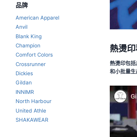
品牌
American Apparel
Anvil
Blank King
Champion
熱燙印
Comfort Colors
熱燙印包括
Crossrunner
和小批量生
Dickies
Gildan
INNIMR
North Harbour
United Athle
SHAKAWEAR