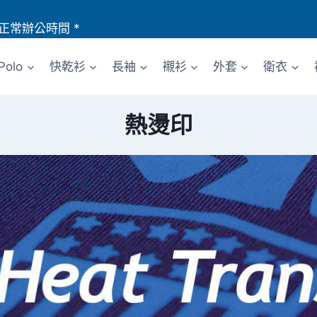
正常辦公時間 *
Polo
快乾衫
長袖
襯衫
外套
衛衣
熱燙印