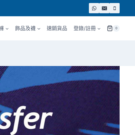
褲
飾品及襪
速銷貨品
登錄/註冊
0