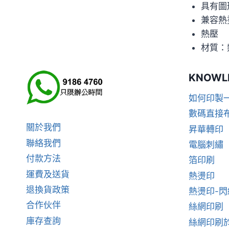
具有圖形
兼容熱
熱壓
材質：
KNOWL
如何印製
數碼直接
關於我們
昇華轉印
聯絡我們
電腦刺繡
付款方法
箔印刷
運費及送貨
熱燙印
退換貨政策
熱燙印-
合作伙伴
絲網印刷
庫存查詢
絲網印刷於