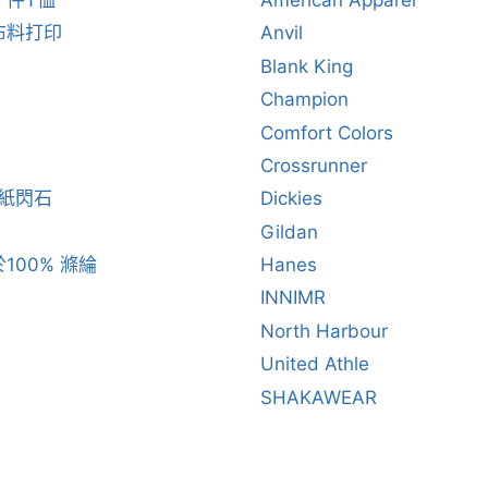
一件T恤
American Apparel
布料打印
Anvil
Blank King
Champion
Comfort Colors
Crossrunner
閃紙閃石
Dickies
Gildan
100% 滌綸
Hanes
INNIMR
North Harbour
United Athle
SHAKAWEAR