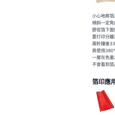
小心地將箔
傾斜一定角
膠從箔下面
要打印分離
兩秒鐘後3
商使用38
一層灰色墨
不會看到箔
箔印應