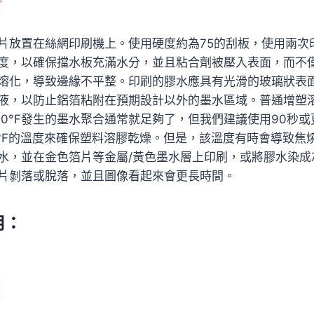
片放置在絲網印刷機上。使用硬度約為75的刮板，使用兩次
度，以確保擋水板充滿水分，並且粘合劑被壓入表面，而不僅
熔化，導致邊緣不平整。印刷的膠水應具有光滑的玻璃狀表
液，以防止鋁箔粘附在預期設計以外的墨水區域。普通增塑溶膠
30°F發生的墨水聚合通常就足夠了，但我們建議使用90秒
0°F的溫度來確保塑料溶膠乾燥。但是，該溫度有時會導致
水，並在金色箔片等金屬/黃色墨水層上印刷，或將膠水染
片剝落或脫落，並且圖像看起來會更長時間。
用：