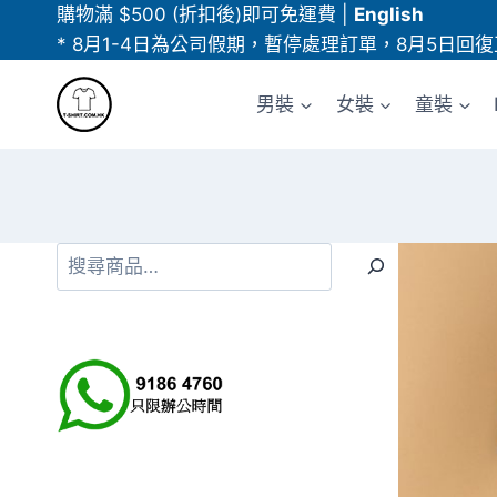
Skip
購物滿 $500 (折扣後)即可免運費
|
English
to
* 8月1-4日為公司假期，暫停處理訂單，8月5日回復
content
男裝
女裝
童裝
搜
尋