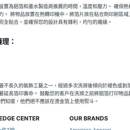
設置為鋁箔和墨水製造商推薦的時間，溫度和壓力。 確保熱
力。 將物品放置在熱轉印機中，將箔片放在粘合劑印刷區域
完全粘合，並確保您的設計具有鋒利，均勻的邊緣。
護理：
最不長久的裝飾工藝之一，經過多次洗滌後傾向於褪色或剝落
著延長箔印壽命。 鼓勵您的客戶在洗滌之前將鋁箔打印物品翻
他們知道，他們絕不應該在燙金箔上使用熨斗。
EDGE CENTER
OUR BRANDS