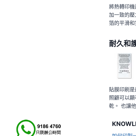
將熱轉印機
加一致的壓
箔的平滑和
耐久和
貼膜印刷是
照顧可以顯
乾。 也讓
KNOWL