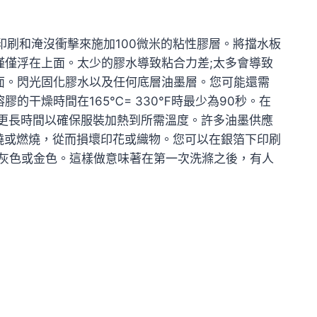
印刷和淹沒衝擊來施加100微米的粘性膠層。將擋水板
僅浮在上面。太少的膠水導致粘合力差;太多會導致
面。閃光固化膠水以及任何底層油墨層。您可能還需
的干燥時間在165℃= 330℉時最少為90秒。在
或更長時間以確保服裝加熱到所需溫度。許多油墨供應
焦燒或燃燒，從而損壞印花或織物。您可以在銀箔下印刷
成灰色或金色。這樣做意味著在第一次洗滌之後，有人