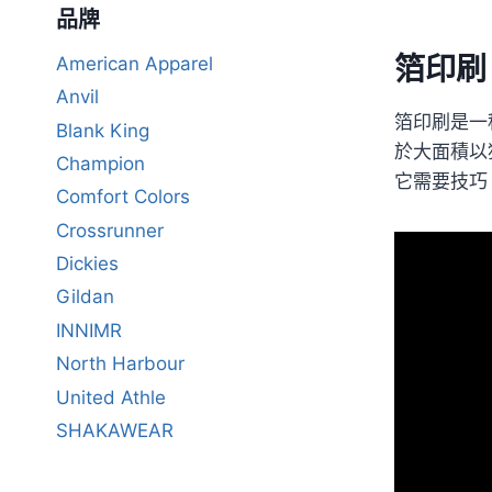
品牌
箔印刷
American Apparel
Anvil
箔印刷是一
Blank King
於大面積以
Champion
它需要技巧
Comfort Colors
Crossrunner
Dickies
Gildan
INNIMR
North Harbour
United Athle
SHAKAWEAR