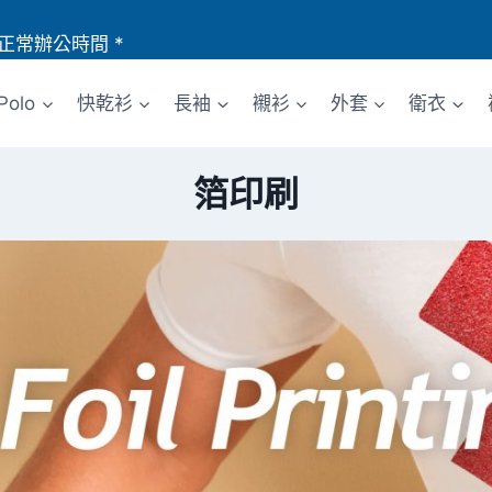
正常辦公時間 *
Polo
快乾衫
長袖
襯衫
外套
衛衣
箔印刷