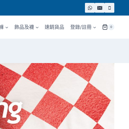
褲
飾品及襪
速銷貨品
登錄/註冊
0