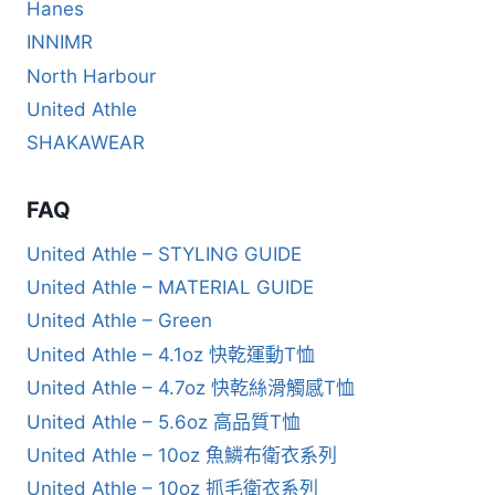
Hanes
INNIMR
North Harbour
United Athle
SHAKAWEAR
FAQ
United Athle – STYLING GUIDE
United Athle – MATERIAL GUIDE
United Athle – Green
United Athle – 4.1oz 快乾運動T恤
United Athle – 4.7oz 快乾絲滑觸感T恤
United Athle – 5.6oz 高品質T恤
United Athle – 10oz 魚鱗布衛衣系列
United Athle – 10oz 抓毛衛衣系列