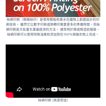
絲網印刷（簡稱絲印）是使用模板和墨水在織物上創建設計的印
刷技術。 雖然它比數字印刷或熱轉印需要更多的準備時間，但絲
網印刷是大批量生產最經濟的方法。 通常用於棉或棉混紡服裝，
絲網印刷可以使用特殊油墨和添加劑在100％滌綸衣物上完成。
絲網印刷 (英語旁述)