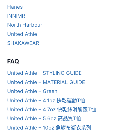
Hanes
INNIMR
North Harbour
United Athle
SHAKAWEAR
FAQ
United Athle – STYLING GUIDE
United Athle – MATERIAL GUIDE
United Athle – Green
United Athle – 4.1oz 快乾運動T恤
United Athle – 4.7oz 快乾絲滑觸感T恤
United Athle – 5.6oz 高品質T恤
United Athle – 10oz 魚鱗布衛衣系列