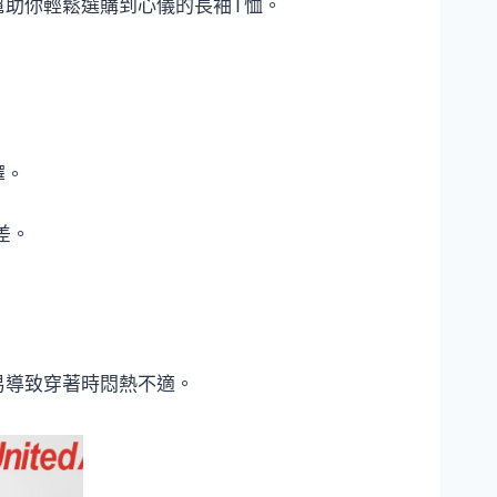
幫助你輕鬆選購到心儀的長袖T恤。
擇。
差。
易導致穿著時悶熱不適。