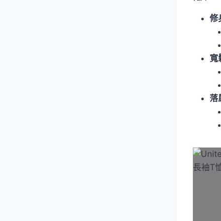
修
寬
落