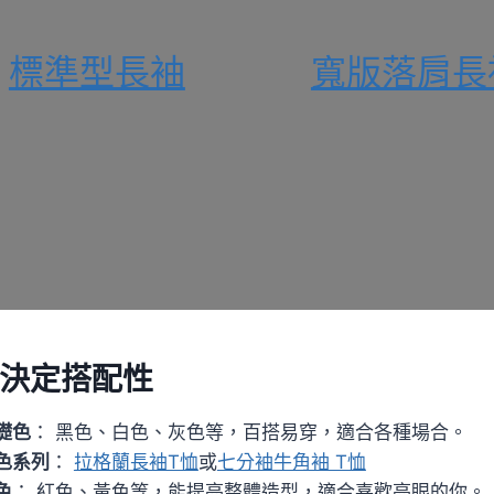
標準型長袖
寬版落肩長
決定搭配性
礎色
： 黑色、白色、灰色等，百搭易穿，適合各種場合。
色系列
：
拉格蘭長袖T恤
或
七分袖牛角袖 T恤
色
： 紅色、黃色等，能提亮整體造型，適合喜歡亮眼的你。