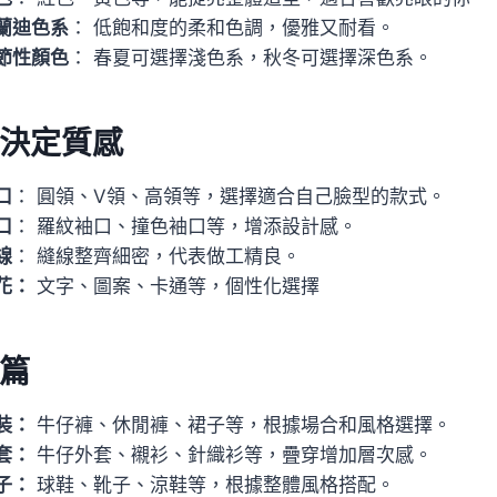
蘭迪色系
： 低飽和度的柔和色調，優雅又耐看。
節性顏色
： 春夏可選擇淺色系，秋冬可選擇深色系。
決定質感
口
： 圓領、V領、高領等，選擇適合自己臉型的款式。
口
： 羅紋袖口、撞色袖口等，增添設計感。
線
： 縫線整齊細密，代表做工精良。
花：
文字、圖案、卡通等，個性化選擇
篇
裝：
牛仔褲、休閒褲、裙子等，根據場合和風格選擇。
套：
牛仔外套、襯衫、針織衫等，疊穿增加層次感。
子：
球鞋、靴子、涼鞋等，根據整體風格搭配。