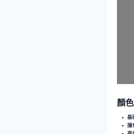
顏色
基
撞
亮