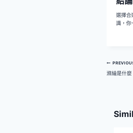
結論
選擇合
識，你
文
PREVIOU
滌綸是什麼
章
導
覽
Simi