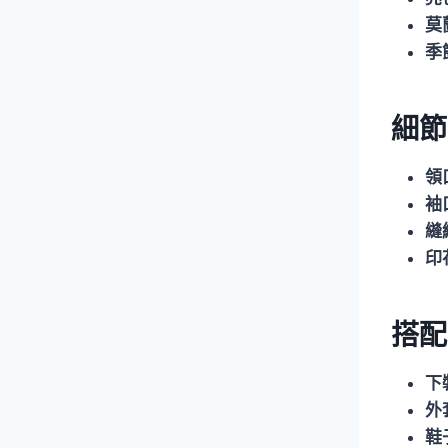
莫
季
細節
領
袖
縫
印
搭配
下
外
鞋