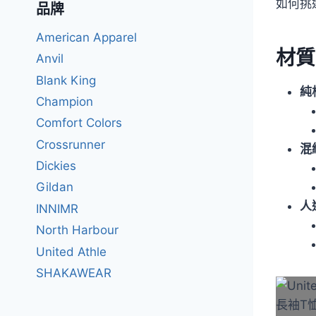
如何挑
品牌
American Apparel
材質
Anvil
Blank King
純
Champion
Comfort Colors
Crossrunner
混
Dickies
Gildan
人
INNIMR
North Harbour
United Athle
SHAKAWEAR