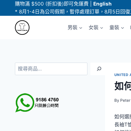
Skip
購物滿 $500 (折扣後)即可免運費
|
English
to
* 8月1-4日為公司假期，暫停處理訂單，8月5日回復
content
男裝
女裝
童裝
搜
尋
UNITED 
如
By
Peter
如何選
長袖T