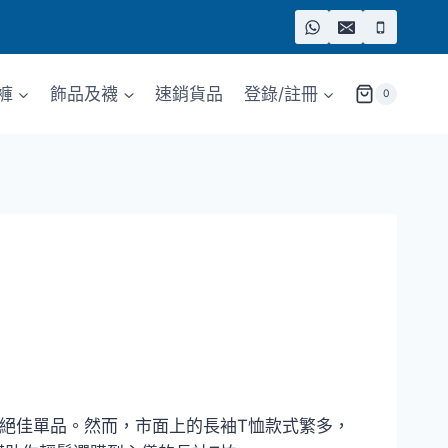
褲
飾品及襪
速銷貨品
登錄/註冊
0
絕佳單品。然而，市面上的長袖T恤款式繁多，