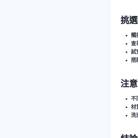
挑選
觸
查
試
搭
注意
不
材
洗