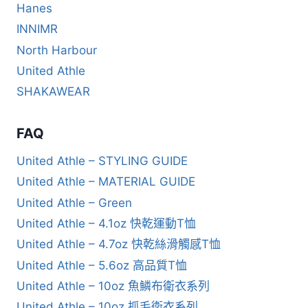
Hanes
INNIMR
North Harbour
United Athle
SHAKAWEAR
FAQ
United Athle – STYLING GUIDE
United Athle – MATERIAL GUIDE
United Athle – Green
United Athle – 4.1oz 快乾運動T恤
United Athle – 4.7oz 快乾絲滑觸感T恤
United Athle – 5.6oz 高品質T恤
United Athle – 10oz 魚鱗布衛衣系列
United Athle – 10oz 抓毛衛衣系列