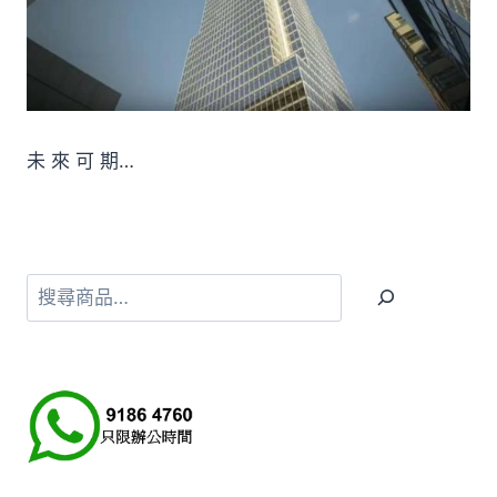
未 來 可 期…
搜
尋