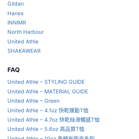
Gildan
Hanes
INNIMR
North Harbour
United Athle
SHAKAWEAR
FAQ
United Athle – STYLING GUIDE
United Athle – MATERIAL GUIDE
United Athle – Green
United Athle – 4.1oz 快乾運動T恤
United Athle – 4.7oz 快乾絲滑觸感T恤
United Athle – 5.6oz 高品質T恤
United Athle – 10oz 魚鱗布衛衣系列