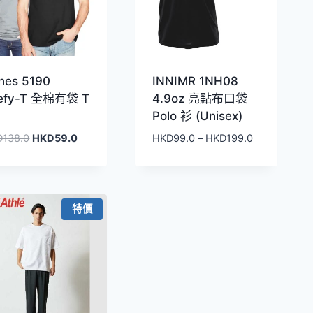
nes 5190
INNIMR 1NH08
efy-T 全棉有袋 T
4.9oz 亮點布口袋
Polo 衫 (Unisex)
原
目
價
D
138.0
HKD
59.0
HKD
99.0
–
HKD
199.0
始
前
格
價
價
範
格：
格：
圍：
HKD138.0。
HKD59.0。
HKD99.0
特價
到
HKD199.0