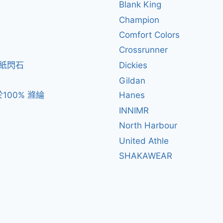
Blank King
Champion
Comfort Colors
Crossrunner
閃紙閃石
Dickies
Gildan
100% 滌綸
Hanes
INNIMR
North Harbour
United Athle
SHAKAWEAR