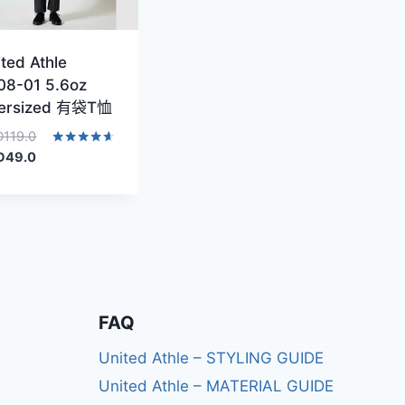
ted Athle
08-01 5.6oz
ersized 有袋T恤
原
D
119.0
始
目
評分
D
49.0
4.50
價
前
滿分 5
格：
價
HKD119.0。
格：
HKD49.0。
FAQ
United Athle – STYLING GUIDE
United Athle – MATERIAL GUIDE