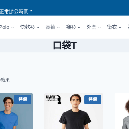
正常辦公時間 *
Polo
快乾衫
長袖
襯衫
外套
衛衣
口袋T
筆結果
特價
特價