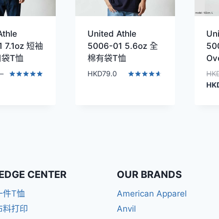
Athle
United Athle
Uni
1 7.1oz 短袖
5006-01 5.6oz 全
50
袋T恤
棉有袋T恤
Ov
–
HKD
79.0
HK
價
評分
評分
HK
5.00
4.50
格
滿分 5
滿分 5
範
圍：
HKD49.0
到
HKD69.0
EDGE CENTER
OUR BRANDS
一件T恤
American Apparel
布料打印
Anvil