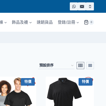
褲
飾品及襪
速銷貨品
登錄/註冊
0
特價
特價