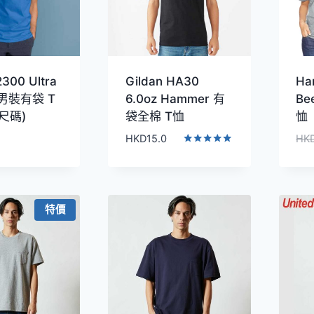
2300 Ultra
Gildan HA30
Ha
n 男裝有袋 T
6.0oz Hammer 有
Be
尺碼)
袋全棉 T恤
恤
HKD
15.0
HK
評分
5.00
滿分 5
特價