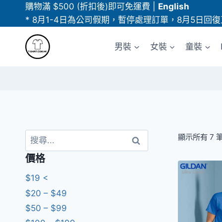
Skip
購物滿 $500 (折扣後)即可免運費
|
English
to
* 8月1-4日為公司假期，暫停處理訂單，8月5日回復
content
男裝
女裝
童裝
搜
顯示所有 7 
尋
價格
關
鍵
$19 <
字:
$20 – $49
$50 – $99