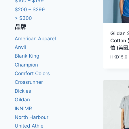
$100 – $199
$200 – $299
> $300
品牌
Gildan 
American Apparel
Cotto
Anvil
恤 (美國
Blank King
HKD
15.0
Champion
Comfort Colors
Crossrunner
Dickies
Gildan
INNIMR
North Harbour
United Athle