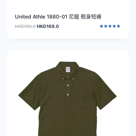
United Athle 1880-01 尼龍 輕身短褲
原
目
HKD
199.0
HKD
169.0
始
前
評分
5.00
價
價
滿分 5
格：
格：
HKD199.0。
HKD169.0。