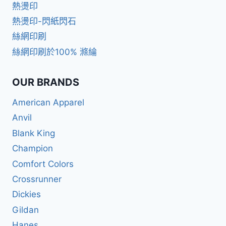
熱燙印
熱燙印-閃紙閃石
絲網印刷
絲網印刷於100% 滌綸
OUR BRANDS
American Apparel
Anvil
Blank King
Champion
Comfort Colors
Crossrunner
Dickies
Gildan
Hanes