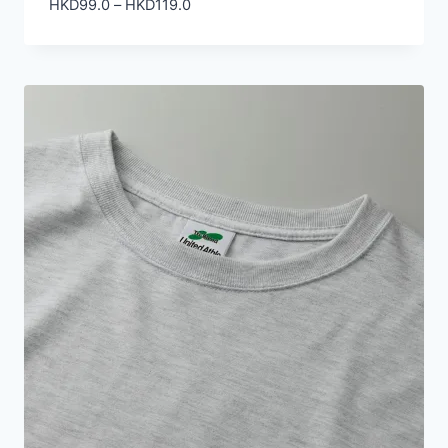
價
HKD
99.0
–
HKD
119.0
格
範
圍：
HKD99.0
到
HKD119.0