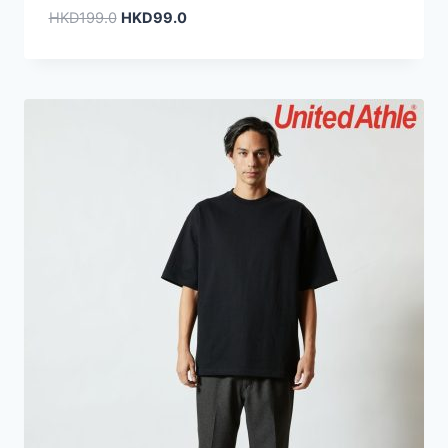
原
目
HKD
199.0
HKD
99.0
始
前
價
價
格：
格：
HKD199.0。
HKD99.0。