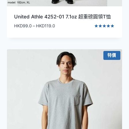
United Athle 4252-01 7.1oz 超重磅圓領T恤
價
HKD
99.0
–
HKD
119.0
格
評分
4.91
範
滿分 5
圍：
HKD99.0
特價
到
HKD119.0