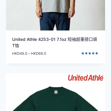
United Athle 4253-01 7.1oz 短袖超重磅口袋
T恤
價
HKD
49.0
–
HKD
69.0
格
評分
5.00
範
滿分 5
圍：
HKD49.0
到
HKD69.0