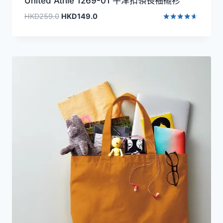
United Athle 1269-01 牛津扣領長袖襯衫
原
目
HKD
259.0
HKD
149.0
始
前
評分
4.50
價
價
滿分 5
格：
格：
HKD259.0。
HKD149.0。