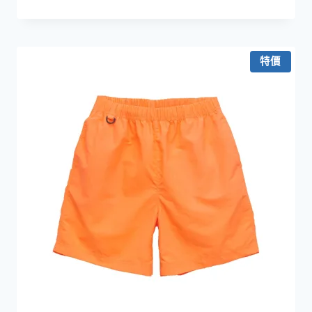
格
範
圍：
HKD99.0
特價
到
HKD159.0