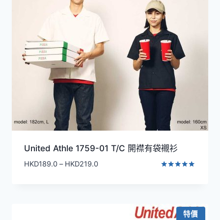
United Athle 1759-01 T/C 開襟有袋襯衫
價
HKD
189.0
–
HKD
219.0
格
評分
5.00
範
滿分 5
圍：
HKD189.0
特價