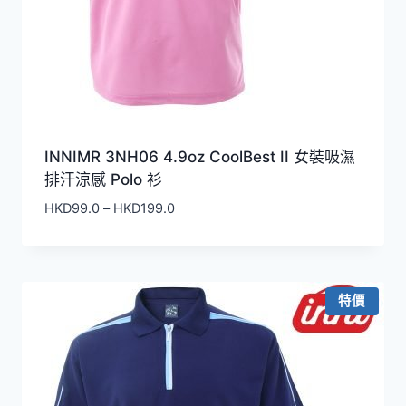
INNIMR 3NH06 4.9oz CoolBest II 女裝吸濕
排汗涼感 Polo 衫
價
HKD
99.0
–
HKD
199.0
格
範
圍：
HKD99.0
特價
到
HKD199.0