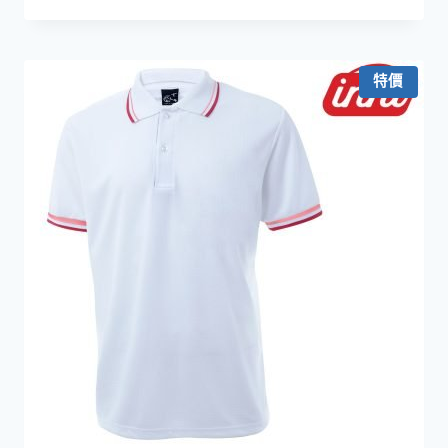
格
範
圍：
HKD99.0
特價
到
HKD199.0