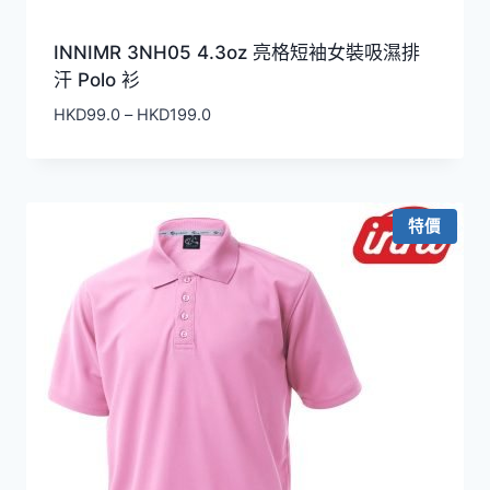
INNIMR 3NH05 4.3oz 亮格短袖女裝吸濕排
汗 Polo 衫
價
HKD
99.0
–
HKD
199.0
格
範
圍：
HKD99.0
特價
到
HKD199.0