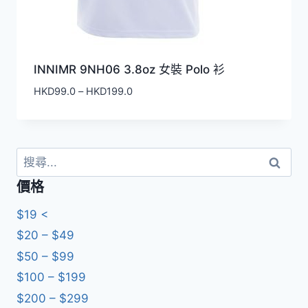
INNIMR 9NH06 3.8oz 女裝 Polo 衫
價
HKD
99.0
–
HKD
199.0
格
範
圍：
HKD99.0
搜
到
尋
價格
HKD199.0
關
鍵
$19 <
字:
$20 – $49
$50 – $99
$100 – $199
$200 – $299