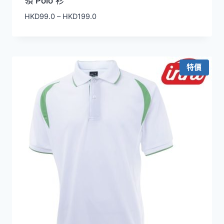
領 Polo 衫
價
HKD
99.0
–
HKD
199.0
格
範
圍：
HKD99.0
特價
到
HKD199.0