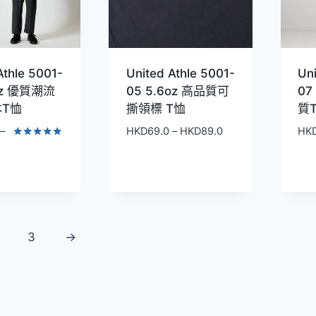
Athle 5001-
United Athle 5001-
Un
6oz 優質潮流
05 5.6oz 高品質可
07
T恤
撕領標 T恤
質
價
–
HKD
69.0
–
HKD
89.0
HK
價
格
評分
4.80
格
範
滿分 5
範
圍：
圍：
HKD69.0
HKD49.0
到
到
HKD89.0
3
→
HKD79.0