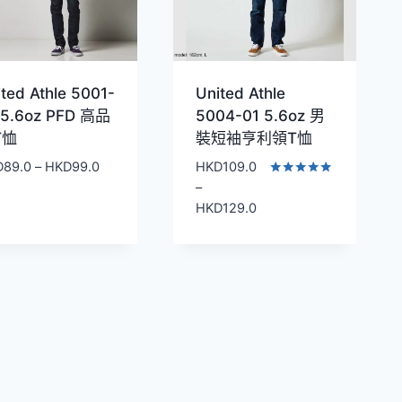
ited Athle 5001-
United Athle
 5.6oz PFD 高品
5004-01 5.6oz 男
T恤
裝短袖亨利領T恤
價
D
89.0
–
HKD
99.0
HKD
109.0
格
評分
–
5.00
範
價
HKD
129.0
滿分 5
圍：
格
HKD89.0
範
到
圍：
HKD99.0
HKD109.0
到
HKD129.0