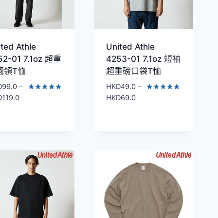
ted Athle
United Athle
52-01 7.1oz 超重
4253-01 7.1oz 短袖
圓領T恤
超重磅口袋T恤
D
99.0
–
HKD
49.0
–
價
價
評分
評分
D
119.0
HKD
69.0
4.91
5.00
格
格
滿分 5
滿分 5
範
範
圍：
圍：
HKD99.0
HKD49.0
到
到
HKD119.0
HKD69.0