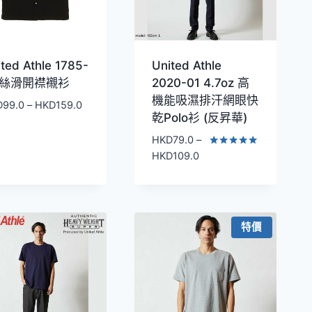
ted Athle 1785-
United Athle
1 絲滑開襟襯衫
2020-01 4.7oz 高
機能吸濕排汗網眼快
價
D
99.0
–
HKD
159.0
乾Polo衫 (反昇華)
格
範
HKD
79.0
–
圍：
價
評分
HKD
109.0
5.00
HKD99.0
格
滿分 5
到
範
HKD159.0
圍：
HKD79.0
特價
到
HKD109.0