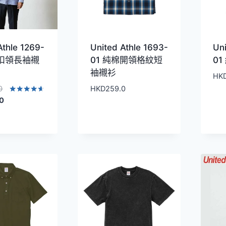
Athle 1269-
United Athle 1693-
Uni
津扣領長袖襯
01 純棉開領格紋短
0
袖襯衫
HK
原
0
HKD
259.0
始
目
評分
.0
4.50
價
前
滿分 5
格：
價
HKD259.0。
格：
HKD149.0。