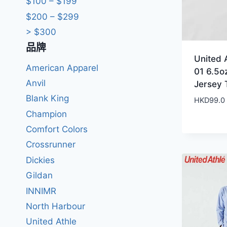
$100 – $199
$200 – $299
> $300
品牌
United 
American Apparel
01 6.5o
Anvil
Jersey
Blank King
HKD
99.0
Champion
Comfort Colors
Crossrunner
Dickies
Gildan
INNIMR
North Harbour
United Athle