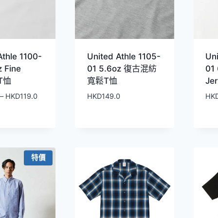
Athle 1100-
United Athle 1105-
Uni
z Fine
01 5.6oz 復古混紡
01 
 T恤
寬鬆T恤
Je
價
–
HKD
119.0
HKD
149.0
HK
格
範
圍：
HKD99.0
到
特價
HKD119.0