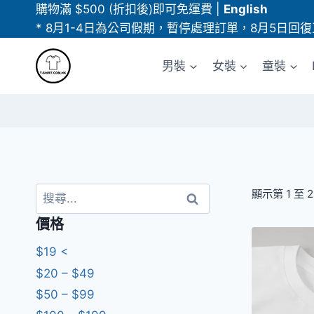
Skip
購物滿 $500 (折扣後)即可免運費
|
English
to
* 8月1-4日為公司假期，暫停處理訂單，8月5日回復
content
男裝
女裝
童裝
搜
顯示第 1 至 
尋
價格
關
鍵
$19 <
字:
$20 – $49
$50 – $99