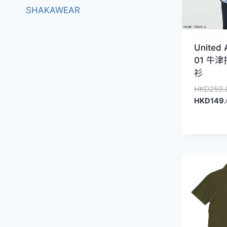
SHAKAWEAR
United 
01 牛
衫
HKD
259.
HKD
149