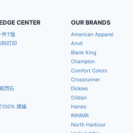
EDGE CENTER
OUR BRANDS
一件T恤
American Apparel
布料打印
Anvil
Blank King
Champion
Comfort Colors
Crossrunner
閃紙閃石
Dickies
Gildan
100% 滌綸
Hanes
INNIMR
North Harbour