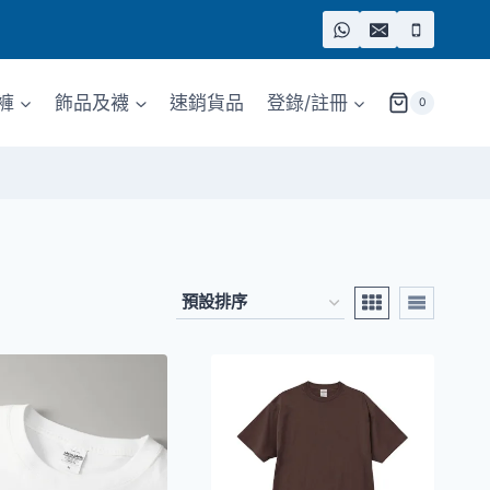
褲
飾品及襪
速銷貨品
登錄/註冊
0