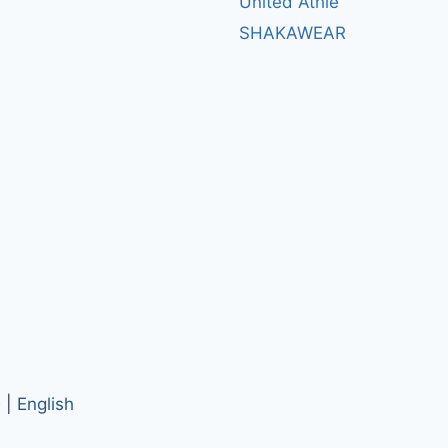
United Athle
SHAKAWEAR
。|
English