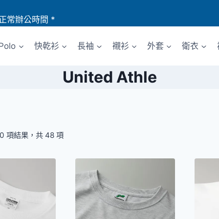
正常辦公時間 *
Polo
快乾衫
長袖
襯衫
外套
衛衣
United Athle
20 項結果，共 48 項