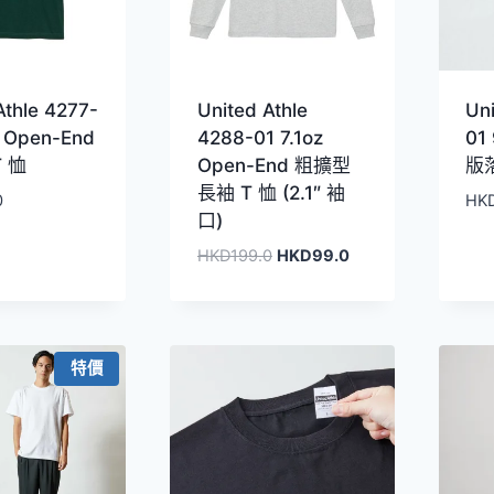
Athle 4277-
United Athle
Uni
z Open-End
4288-01 7.1oz
01
 恤
Open-End 粗擴型
版
長袖 T 恤 (2.1″ 袖
0
HK
口)
原
目
HKD
199.0
HKD
99.0
始
前
價
價
格：
格：
HKD199.0。
HKD99.0。
特價