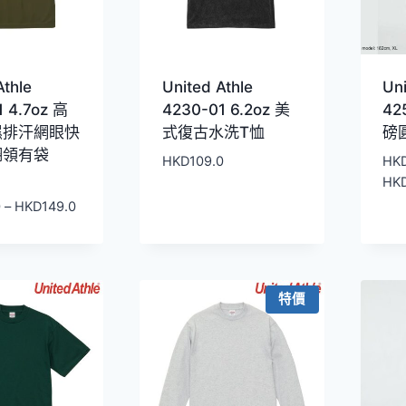
Athle
United Athle
Uni
1 4.7oz 高
4230-01 6.2oz 美
42
濕排汗網眼快
式復古水洗T恤
磅
翻領有袋
HKD
109.0
HK
HK
價
0
–
HKD
149.0
格
範
圍：
HKD119.0
特價
到
HKD149.0