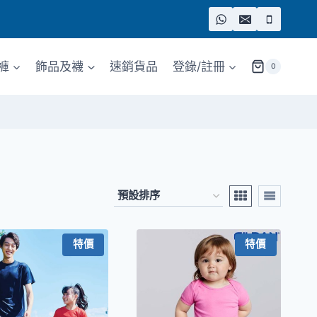
褲
飾品及襪
速銷貨品
登錄/註冊
0
特價
特價