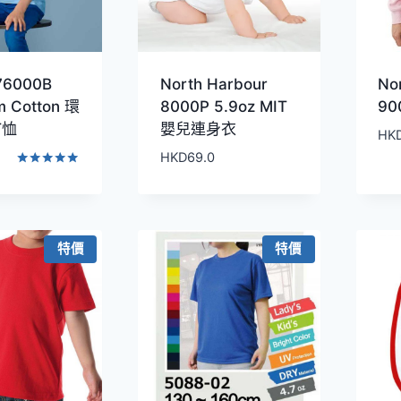
 76000B
North Harbour
No
m Cotton 環
8000P 5.9oz MIT
9
T恤
嬰兒連身衣
HK
HKD
69.0
評分
5.00
滿分 5
特價
特價