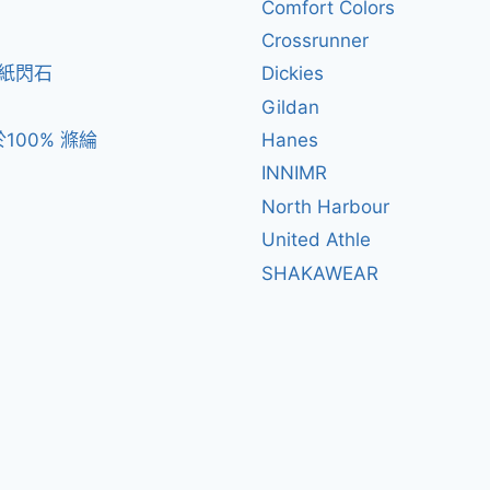
Comfort Colors
Crossrunner
閃紙閃石
Dickies
Gildan
100% 滌綸
Hanes
INNIMR
North Harbour
United Athle
SHAKAWEAR