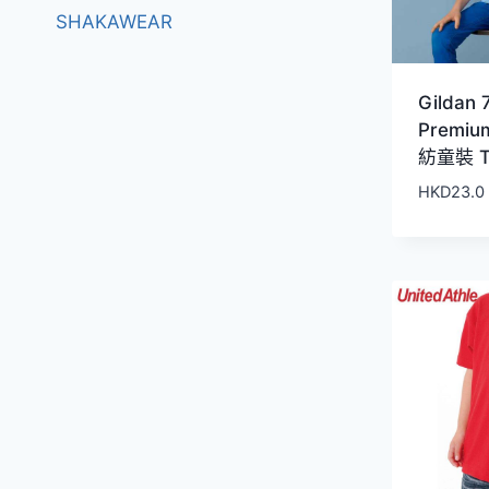
SHAKAWEAR
Gildan
Premiu
紡童裝 
HKD
23.0