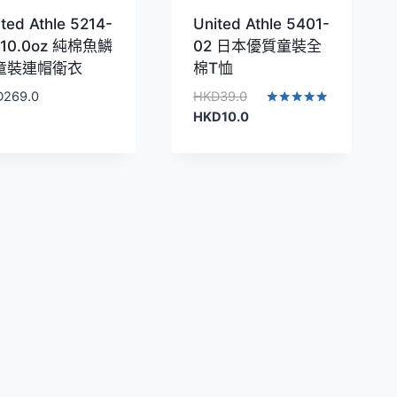
ted Athle 5214-
United Athle 5401-
 10.0oz 純棉魚鱗
02 日本優質童裝全
童裝連帽衛衣
棉T恤
原
D
269.0
HKD
39.0
始
目
評分
HKD
10.0
5.00
價
前
滿分 5
格：
價
HKD39.0。
格：
HKD10.0。