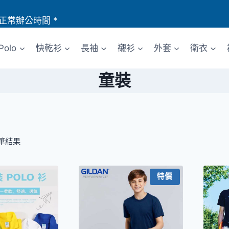
正常辦公時間 *
Polo
快乾衫
長袖
襯衫
外套
衛衣
童裝
 筆結果
特價