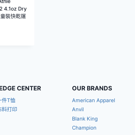
Athle
 4.1oz Dry
tic 童裝快乾運
EDGE CENTER
OUR BRANDS
一件T恤
American Apparel
布料打印
Anvil
Blank King
Champion