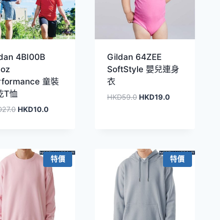
ldan 4BI00B
Gildan 64ZEE
6oz
SoftStyle 嬰兒連身
rformance 童裝
衣
乾T恤
原
目
HKD
59.0
HKD
19.0
始
前
原
目
D
27.0
HKD
10.0
價
價
始
前
格：
格：
價
價
HKD59.0。
HKD19.0。
格：
格：
HKD27.0。
HKD10.0。
特價
特價