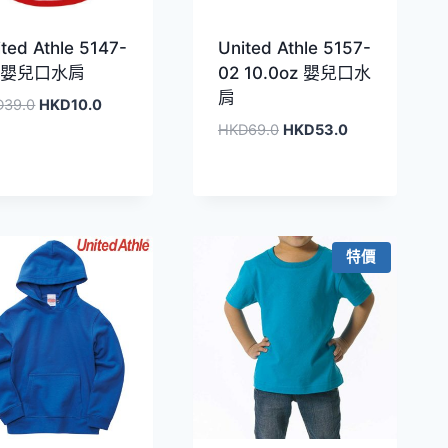
ted Athle 5147-
United Athle 5157-
2 嬰兒口水肩
02 10.0oz 嬰兒口水
肩
原
目
D
39.0
HKD
10.0
始
前
原
目
HKD
69.0
HKD
53.0
價
價
始
前
格：
格：
價
價
HKD39.0。
HKD10.0。
格：
格：
HKD69.0。
HKD53.0。
特價