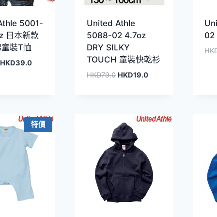
Athle 5001-
United Athle
Uni
6oz 日本新款
5088-02 4.7oz
0
棉童裝T恤
DRY SILKY
HK
TOUCH 童裝快乾衫
原
目
HKD
39.0
始
前
原
目
HKD
79.0
HKD
19.0
價
價
始
前
格：
格：
價
價
HKD59.0。
HKD39.0。
格：
格：
HKD79.0。
HKD19.0。
特價