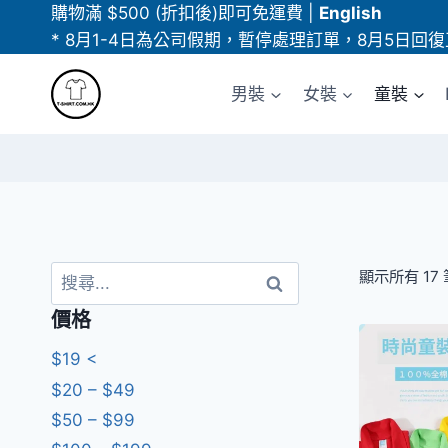
Skip
購物滿 $500 (折扣後)即可免運費
|
English
to
* 8月1-4日為公司假期，暫停處理訂單，8月5日回復
content
男裝
女裝
童裝
搜
顯示所有 17
尋
價格
關
鍵
$19 <
字:
$20 – $49
$50 – $99