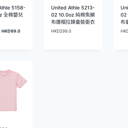
Athle 5158-
United Athle 5213-
Uni
6oz 全棉嬰兒
02 10.0oz 純棉魚鱗
02
布連帽拉鍊童裝衛衣
布
原
目
0
HKD
99.0
HKD
299.0
HK
始
前
價
價
格：
格：
HKD119.0。
HKD99.0。