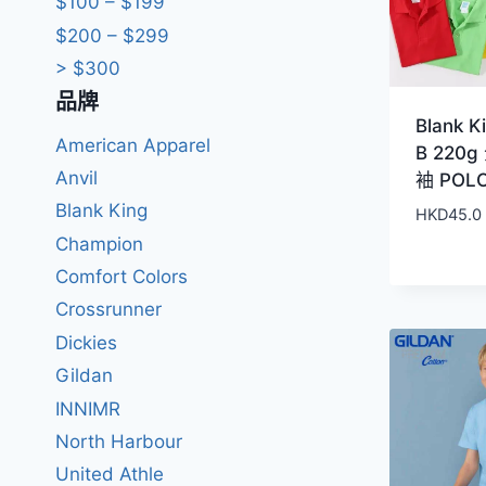
$100 – $199
$200 – $299
> $300
品牌
Blank K
American Apparel
B 220
Anvil
袖 POL
Blank King
HKD
45.0
Champion
Comfort Colors
Crossrunner
Dickies
Gildan
INNIMR
North Harbour
United Athle