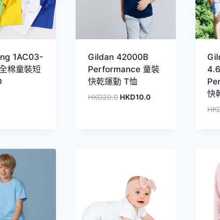
ing 1AC03-
Gildan 42000B
Gi
g 全棉童裝短
Performance 童裝
4.
O
快乾運動 T恤
Pe
快
原
目
HKD
29.0
HKD
10.0
始
前
HK
價
價
格：
格：
HKD29.0。
HKD10.0。