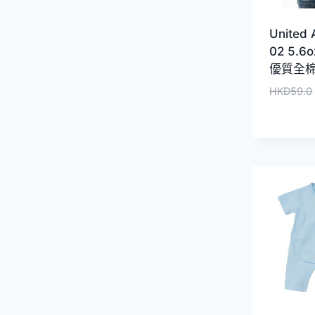
United 
02 5.
優質全
HKD
59.0