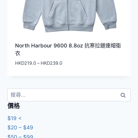
North Harbour 9600 8.8oz 抗寒拉鏈連帽衛
衣
價
HKD
219.0
–
HKD
239.0
格
範
圍：
HKD219.0
搜
到
尋
價格
HKD239.0
關
鍵
$19 <
字:
$20 – $49
$50 – $99