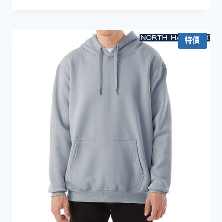
格
範
圍：
HKD159.0
特價
到
HKD179.0