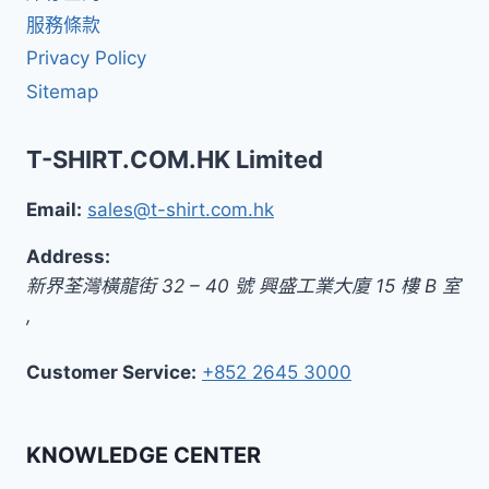
服務條款
Privacy Policy
Sitemap
T-SHIRT.COM.HK Limited
Email:
sales@t-shirt.com.hk
Address:
新界
荃灣橫龍街 32 – 40 號 興盛工業大廈 15 樓 B 室
,
Customer Service:
+852 2645 3000
KNOWLEDGE CENTER