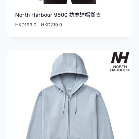
North Harbour 9500 抗寒連帽衛衣
價
HKD
199.0
–
HKD
219.0
格
範
圍：
HKD199.0
到
HKD219.0