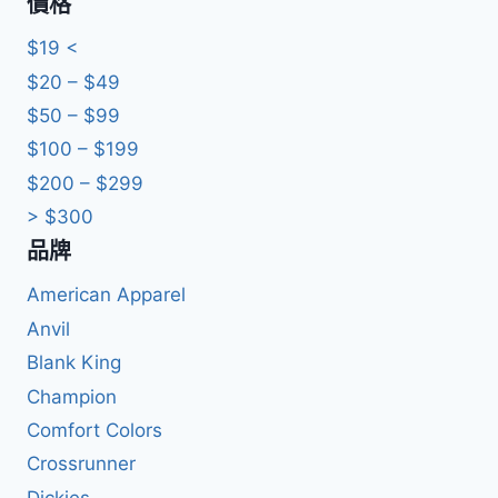
價格
關
鍵
$19 <
字:
$20 – $49
$50 – $99
$100 – $199
$200 – $299
> $300
品牌
American Apparel
Anvil
Blank King
Champion
Comfort Colors
Crossrunner
Dickies