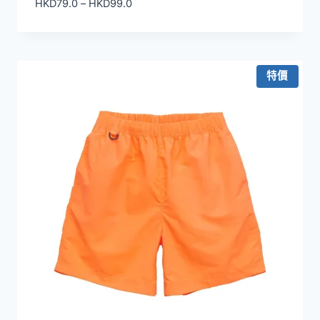
價
HKD
79.0
–
HKD
99.0
格
範
圍：
HKD79.0
特價
到
HKD99.0