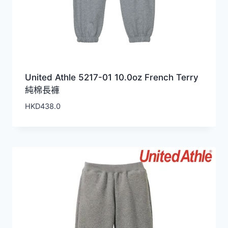
United Athle 5217-01 10.0oz French Terry
純棉長褲
HKD
438.0