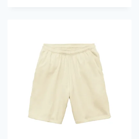
格
範
圍：
HKD299.0
到
HKD339.0