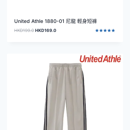
United Athle 1880-01 尼龍 輕身短褲
原
目
HKD
199.0
HKD
169.0
始
前
評分
5.00
價
價
滿分 5
格：
格：
HKD199.0。
HKD169.0。