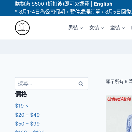
Skip
購物滿 $500 (折扣後)即可免運費
|
English
to
* 8月1-4日為公司假期，暫停處理訂單，8月5日回復
content
男裝
女裝
童裝
搜
顯示所有 6 
尋
價格
關
鍵
$19 <
字:
$20 – $49
$50 – $99