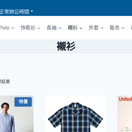
正常辦公時間 *
Polo
快乾衫
長袖
襯衫
外套
衛衣
襯衫
筆結果
特價