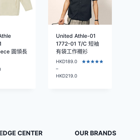
Athle
United Athle-01
1
1772-01 T/C 短袖
leece 圓領長
有袋工作襯衫
HKD
189.0
評分
–
0
5.00
價
HKD
219.0
滿分 5
格
範
圍：
HKD189.0
到
HKD219.0
EDGE CENTER
OUR BRANDS