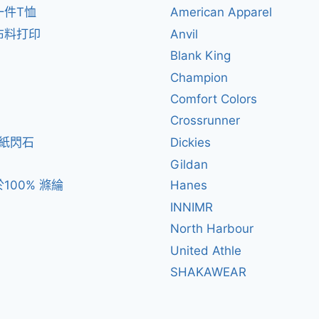
一件T恤
American Apparel
布料打印
Anvil
Blank King
Champion
Comfort Colors
Crossrunner
閃紙閃石
Dickies
Gildan
100% 滌綸
Hanes
INNIMR
North Harbour
United Athle
SHAKAWEAR