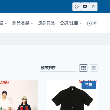
褲
飾品及襪
速銷貨品
登錄/註冊
0
特價