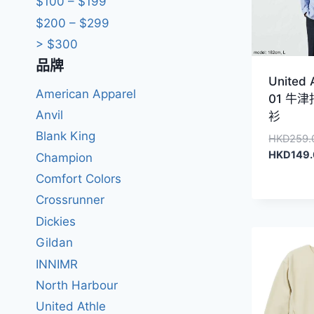
$100 – $199
$200 – $299
> $300
品牌
United 
American Apparel
01 牛
Anvil
衫
Blank King
HKD
259.
HKD
149
Champion
Comfort Colors
Crossrunner
Dickies
Gildan
INNIMR
North Harbour
United Athle