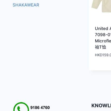
SHAKAWEAR
United 
7098-0
Microf
袖T恤
HKD
159.
KNOWL