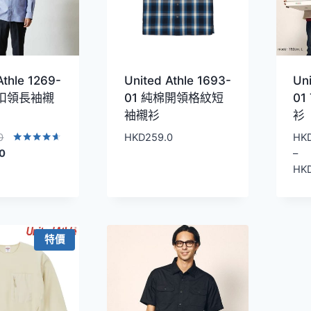
Athle 1269-
United Athle 1693-
Uni
津扣領長袖襯
01 純棉開領格紋短
01
袖襯衫
衫
原
0
HKD
259.0
HK
始
目
評分
.0
–
4.50
價
前
HK
滿分 5
格：
價
HKD259.0。
格：
HKD149.0。
特價