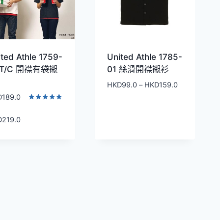
ted Athle 1759-
United Athle 1785-
 T/C 開襟有袋襯
01 絲滑開襟襯衫
價
HKD
99.0
–
HKD
159.0
格
D
189.0
範
評分
5.00
圍：
價
D
219.0
滿分 5
HKD99.0
格
到
範
HKD159.0
圍：
HKD189.0
到
HKD219.0