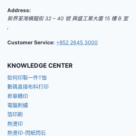
Address:
新界
荃灣橫龍街 32 – 40 號 興盛工業大廈 15 樓 B 室
,
Customer Service:
+852 2645 3000
KNOWLEDGE CENTER
如何印製一件T恤
數碼直接布料打印
昇華轉印
電腦刺繡
箔印刷
熱燙印
熱燙印-閃紙閃石