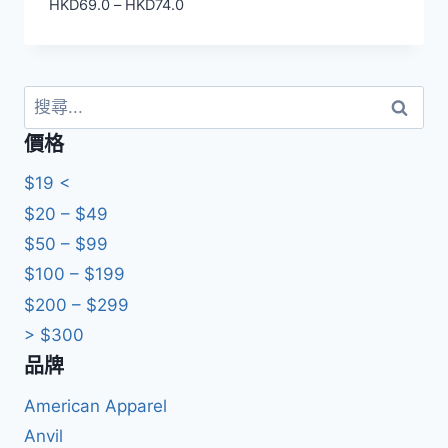
價
HKD
69.0
–
HKD
74.0
格
範
圍：
HKD69.0
搜
到
尋
價格
HKD74.0
關
鍵
$19 <
字:
$20 – $49
$50 – $99
$100 – $199
$200 – $299
> $300
品牌
American Apparel
Anvil