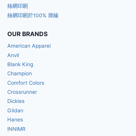
絲網印刷
絲網印刷於100% 滌綸
OUR BRANDS
American Apparel
Anvil
Blank King
Champion
Comfort Colors
Crossrunner
Dickies
Gildan
Hanes
INNIMR