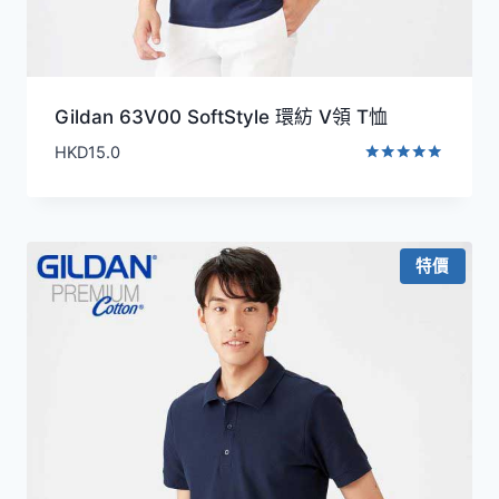
Gildan 63V00 SoftStyle 環紡 V領 T恤
HKD
15.0
評分
5.00
滿分 5
特價