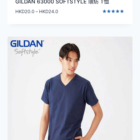
GILDAN 63000 SOFTSTYLE 環紡 T恤
價
HKD
20.0
–
HKD
24.0
格
評分
5.00
範
滿分 5
圍：
HKD20.0
到
HKD24.0