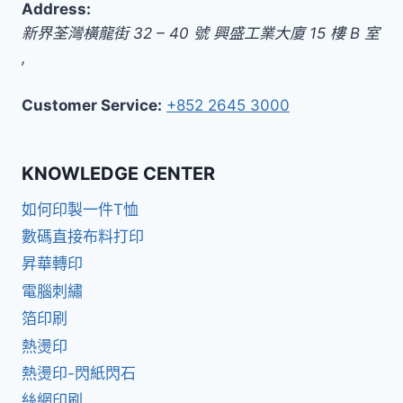
Address:
新界
荃灣橫龍街 32 – 40 號 興盛工業大廈 15 樓 B 室
,
Customer Service:
+852 2645 3000
KNOWLEDGE CENTER
如何印製一件T恤
數碼直接布料打印
昇華轉印
電腦刺繡
箔印刷
熱燙印
熱燙印-閃紙閃石
絲網印刷