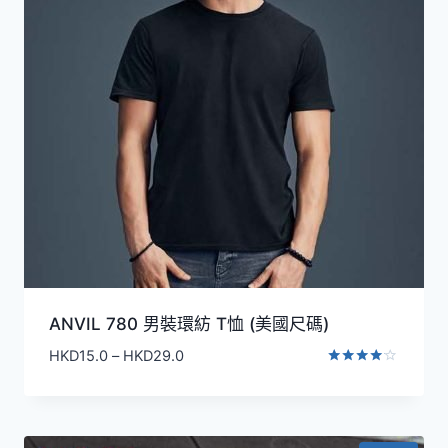
ANVIL 780 男裝環紡 T恤 (美國尺碼)
價
HKD
15.0
–
HKD
29.0
格
評分
4.00
範
滿分 5
圍：
HKD15.0