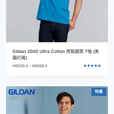
Gildan 2000 Ultra Cotton 男裝圓筒 T恤 (美
國尺碼)
價
HKD
59.0
–
HKD
69.0
格
評分
5.00
範
滿分 5
圍：
HKD59.0
特價
到
HKD69.0