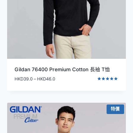
Gildan 76400 Premium Cotton 長袖 T恤
價
HKD
39.0
–
HKD
46.0
格
評分
4.83
範
滿分 5
圍：
HKD39.0
特價
到
HKD46.0