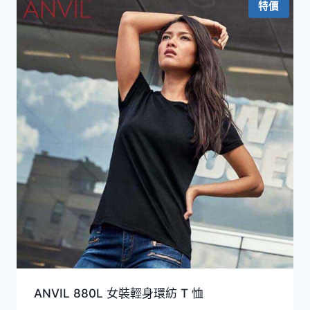
特價
到
HKD29.0
ANVIL 880L 女裝輕身環紡 T 恤