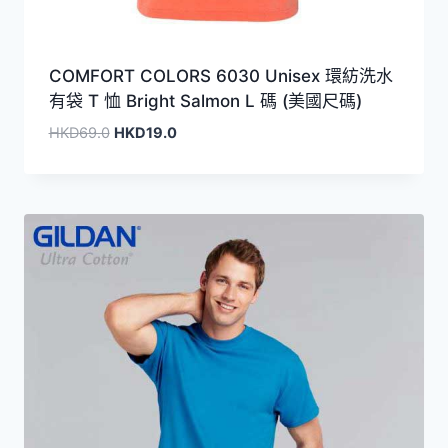
COMFORT COLORS 6030 Unisex 環紡洗水
有袋 T 恤 Bright Salmon L 碼 (美國尺碼)
原
目
HKD
69.0
HKD
19.0
始
前
價
價
格：
格：
HKD69.0。
HKD19.0。