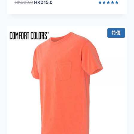
原
目
HKD
39.0
HKD
15.0
始
前
評分
5.00
價
價
滿分 5
格：
格：
HKD39.0。
HKD15.0。
特價