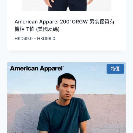
American Apparel 2001ORGW 男裝優質有
機棉 T恤 (美國尺碼)
價
HKD
49.0
–
HKD
99.0
格
範
圍：
HKD49.0
特價
到
HKD99.0