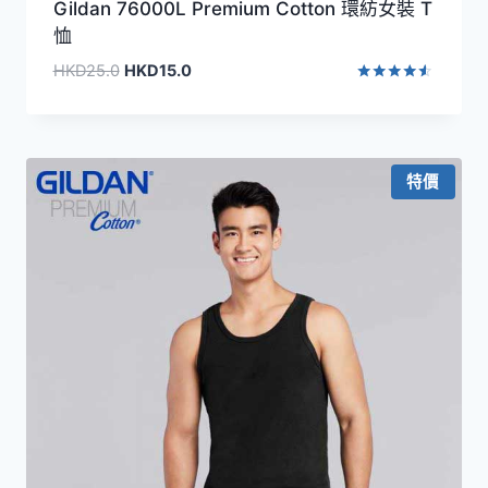
Gildan 76000L Premium Cotton 環紡女裝 T
恤
原
目
HKD
25.0
HKD
15.0
始
前
評分
4.40
價
價
滿分 5
格：
格：
HKD25.0。
HKD15.0。
特價