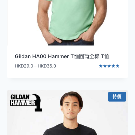
Gildan HA00 Hammer T恤圓筒全棉 T恤
價
HKD
29.0
–
HKD
36.0
格
評分
4.75
範
滿分 5
圍：
HKD29.0
特價
到
HKD36.0