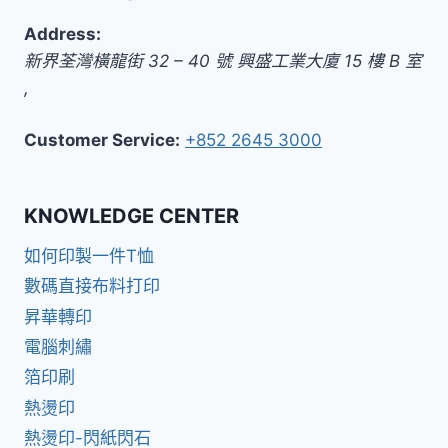
Address:
新界
荃灣橫龍街 32 – 40 號 興盛工業大廈 15 樓 B 室
,
Customer Service:
+852 2645 3000
KNOWLEDGE CENTER
如何印製一件T恤
數碼直接布料打印
昇華轉印
電腦刺繡
箔印刷
熱燙印
熱燙印-閃紙閃石