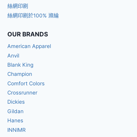
絲網印刷
絲網印刷於100% 滌綸
OUR BRANDS
American Apparel
Anvil
Blank King
Champion
Comfort Colors
Crossrunner
Dickies
Gildan
Hanes
INNIMR