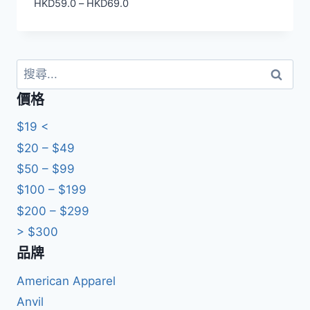
價
HKD
59.0
–
HKD
69.0
格
範
圍：
HKD59.0
搜
到
尋
價格
HKD69.0
關
鍵
$19 <
字:
$20 – $49
$50 – $99
$100 – $199
$200 – $299
> $300
品牌
American Apparel
Anvil