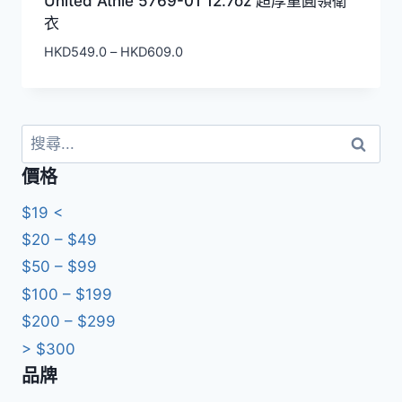
United Athle 5769-01 12.7oz 超厚重圓領衛
衣
價
HKD
549.0
–
HKD
609.0
格
範
圍：
HKD549.0
搜
到
尋
價格
HKD609.0
關
鍵
$19 <
字:
$20 – $49
$50 – $99
$100 – $199
$200 – $299
> $300
品牌