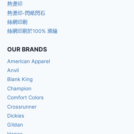
熱燙印
熱燙印-閃紙閃石
絲網印刷
絲網印刷於100% 滌綸
OUR BRANDS
American Apparel
Anvil
Blank King
Champion
Comfort Colors
Crossrunner
Dickies
Gildan
Hanes