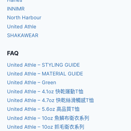
INNIMR
North Harbour
United Athle
SHAKAWEAR
FAQ
United Athle – STYLING GUIDE
United Athle – MATERIAL GUIDE
United Athle – Green
United Athle – 4.1oz 快乾運動T恤
United Athle – 4.7oz 快乾絲滑觸感T恤
United Athle – 5.6oz 高品質T恤
United Athle – 10oz 魚鱗布衛衣系列
United Athle – 10oz 抓毛衛衣系列