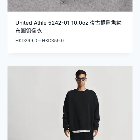
United Athle 5242-01 10.0oz 復古插肩魚鱗
布圓領​衛衣
價
HKD
299.0
–
HKD
359.0
格
範
圍：
HKD299.0
到
HKD359.0