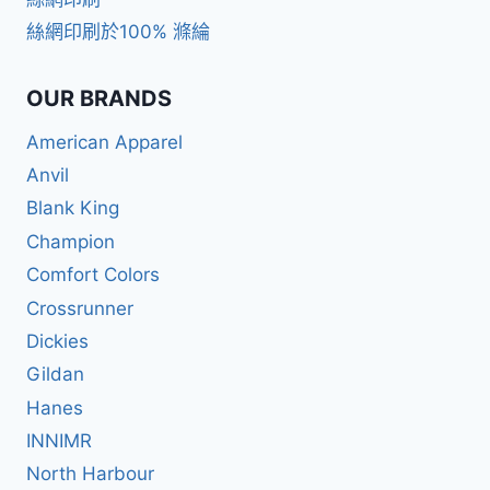
絲網印刷於100% 滌綸
OUR BRANDS
American Apparel
Anvil
Blank King
Champion
Comfort Colors
Crossrunner
Dickies
Gildan
Hanes
INNIMR
North Harbour