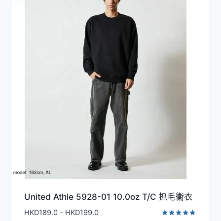
HKD319.0
United Athle 5928-01 10.0oz T/C 抓毛衞衣
價
HKD
189.0
–
HKD
199.0