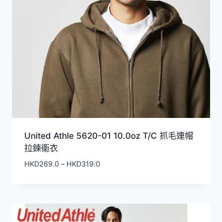
United Athle 5620-01 10.0oz T/C 抓毛連帽
拉鍊衞衣
價
HKD
269.0
–
HKD
319.0
格
範
圍：
HKD269.0
到