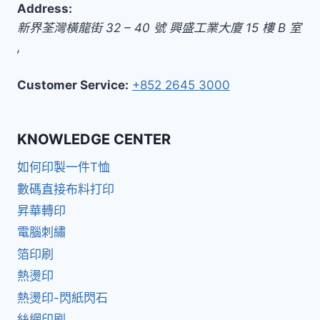
Address:
新界
荃灣橫龍街 32 – 40 號 興盛工業大廈 15 樓 B 室
,
Customer Service:
+852 2645 3000
KNOWLEDGE CENTER
如何印製一件T恤
數碼直接布料打印
昇華轉印
電腦刺繡
箔印刷
熱燙印
熱燙印-閃紙閃石
絲網印刷