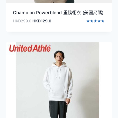
Champion Powerblend 重磅衞衣 (美國尺碼)
原
目
HKD
299.0
HKD
129.0
始
前
評分
5.00
價
價
滿分 5
格：
格：
HKD299.0。
HKD129.0。