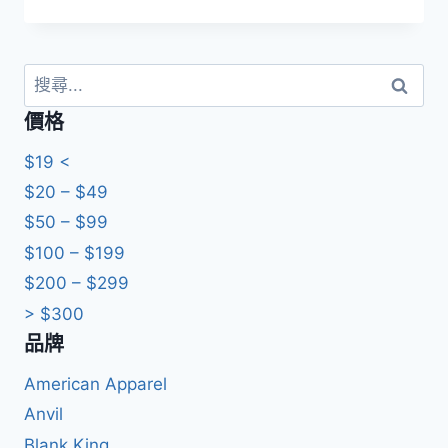
格
評分
5.00
範
滿分 5
圍：
HKD189.0
搜
到
尋
價格
HKD199.0
關
鍵
$19 <
字:
$20 – $49
$50 – $99
$100 – $199
$200 – $299
> $300
品牌
American Apparel
Anvil
Blank King