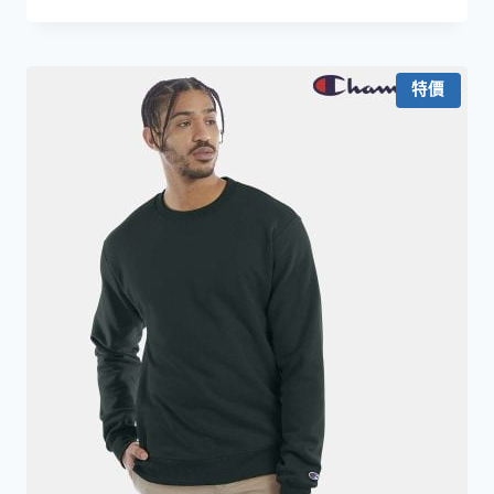
始
前
價
價
格：
格：
HKD179.0。
HKD99.0。
特價