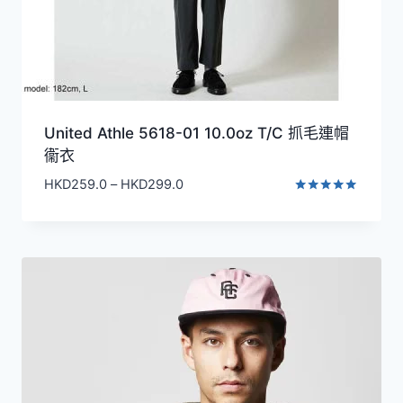
United Athle 5618-01 10.0oz T/C 抓毛連帽
衞衣
價
HKD
259.0
–
HKD
299.0
格
評分
5.00
範
滿分 5
圍：
HKD259.0
到
HKD299.0