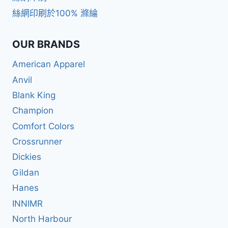
絲網印刷於100% 滌綸
OUR BRANDS
American Apparel
Anvil
Blank King
Champion
Comfort Colors
Crossrunner
Dickies
Gildan
Hanes
INNIMR
North Harbour