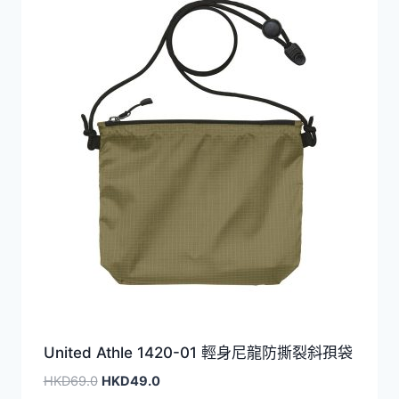
United Athle 1420-01 輕身尼龍防撕裂斜孭袋
原
目
HKD
69.0
HKD
49.0