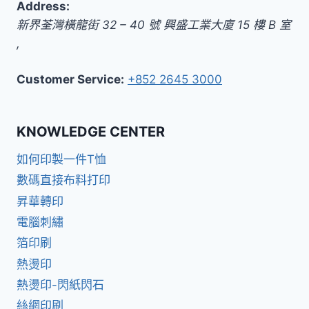
Address:
新界
荃灣橫龍街 32 – 40 號 興盛工業大廈 15 樓 B 室
,
Customer Service:
+852 2645 3000
KNOWLEDGE CENTER
如何印製一件T恤
數碼直接布料打印
昇華轉印
電腦刺繡
箔印刷
熱燙印
熱燙印-閃紙閃石
絲網印刷