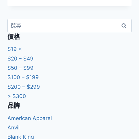
始
前
價
價
格：
格：
HKD69.0。
HKD49.0。
搜
尋
價格
關
鍵
$19 <
字:
$20 – $49
$50 – $99
$100 – $199
$200 – $299
> $300
品牌
American Apparel
Anvil
Blank King