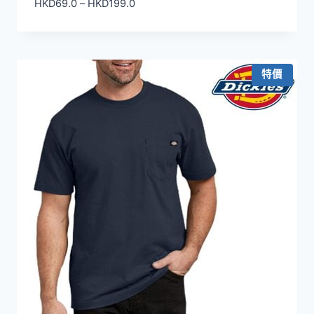
價
HKD
69.0
–
HKD
199.0
格
範
圍：
HKD69.0
特價
到
HKD199.0