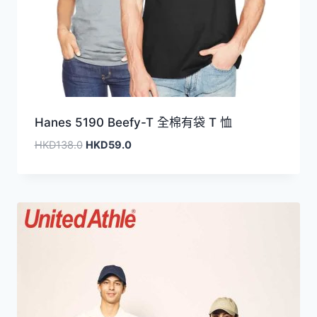
Hanes 5190 Beefy-T 全棉有袋 T 恤
原
目
HKD
138.0
HKD
59.0
始
前
價
價
格：
格：
HKD138.0。
HKD59.0。