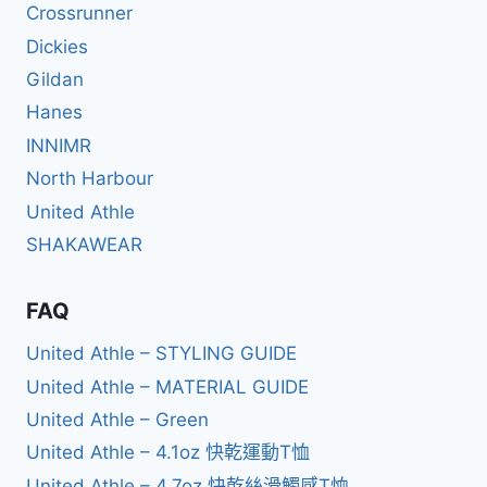
Crossrunner
Dickies
Gildan
Hanes
INNIMR
North Harbour
United Athle
SHAKAWEAR
FAQ
United Athle – STYLING GUIDE
United Athle – MATERIAL GUIDE
United Athle – Green
United Athle – 4.1oz 快乾運動T恤
United Athle – 4.7oz 快乾絲滑觸感T恤