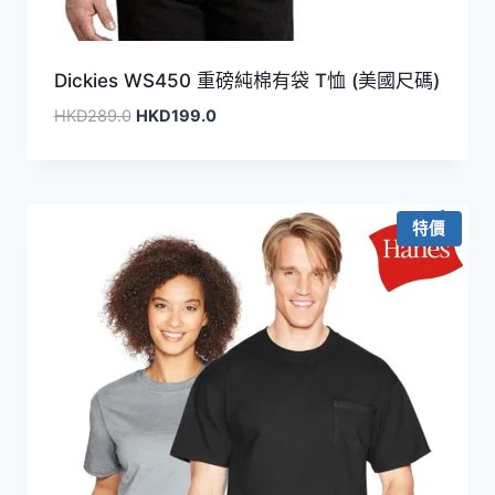
Dickies WS450 重磅純棉有袋 T恤 (美國尺碼)
原
目
HKD
289.0
HKD
199.0
始
前
價
價
格：
格：
HKD289.0。
HKD199.0。
特價