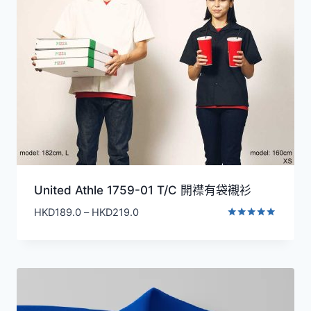
United Athle 1759-01 T/C 開襟有袋襯衫
價
HKD
189.0
–
HKD
219.0
格
評分
5.00
範
滿分 5
圍：
HKD189.0
到
HKD219.0