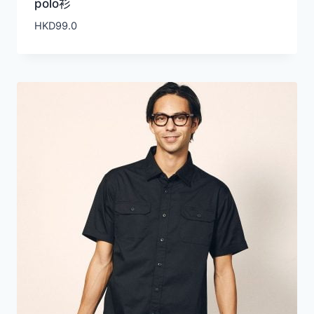
polo衫
HKD
99.0