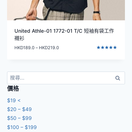
United Athle-01 1772-01 T/C 短袖有袋工作
襯衫
價
HKD
189.0
–
HKD
219.0
格
評分
5.00
範
滿分 5
圍：
HKD189.0
搜
到
尋
價格
HKD219.0
關
鍵
$19 <
字:
$20 – $49
$50 – $99
$100 – $199