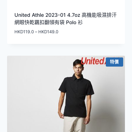
United Athle 2023-01 4.7oz 高機能吸濕排汗
網眼快乾羈扣翻領有袋 Polo 衫
價
HKD
119.0
–
HKD
149.0
格
範
圍：
HKD119.0
特價
到
HKD149.0