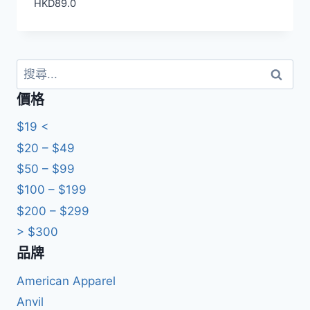
HKD
89.0
搜
尋
價格
關
鍵
$19 <
字:
$20 – $49
$50 – $99
$100 – $199
$200 – $299
> $300
品牌
American Apparel
Anvil