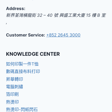
Address:
新界
荃灣橫龍街 32 – 40 號 興盛工業大廈 15 樓 B 室
,
Customer Service:
+852 2645 3000
KNOWLEDGE CENTER
如何印製一件T恤
數碼直接布料打印
昇華轉印
電腦刺繡
箔印刷
熱燙印
熱燙印-閃紙閃石