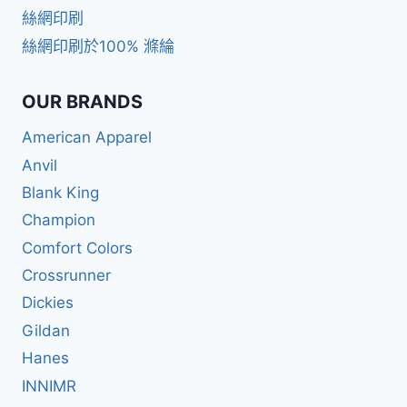
絲網印刷
絲網印刷於100% 滌綸
OUR BRANDS
American Apparel
Anvil
Blank King
Champion
Comfort Colors
Crossrunner
Dickies
Gildan
Hanes
INNIMR