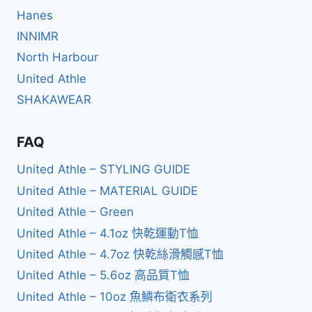
Hanes
INNIMR
North Harbour
United Athle
SHAKAWEAR
FAQ
United Athle – STYLING GUIDE
United Athle – MATERIAL GUIDE
United Athle – Green
United Athle – 4.1oz 快乾運動T恤
United Athle – 4.7oz 快乾絲滑觸感T恤
United Athle – 5.6oz 高品質T恤
United Athle – 10oz 魚鱗布衛衣系列