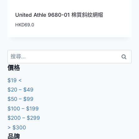
United Athle 9680-01 棉質斜紋網帽
HKD
69.0
搜
尋
價格
關
鍵
$19 <
字:
$20 – $49
$50 – $99
$100 – $199
$200 – $299
> $300
品牌