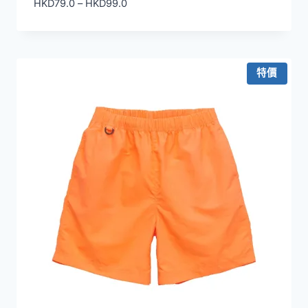
價
HKD
79.0
–
HKD
99.0
格
範
圍：
HKD79.0
特價
到
HKD99.0