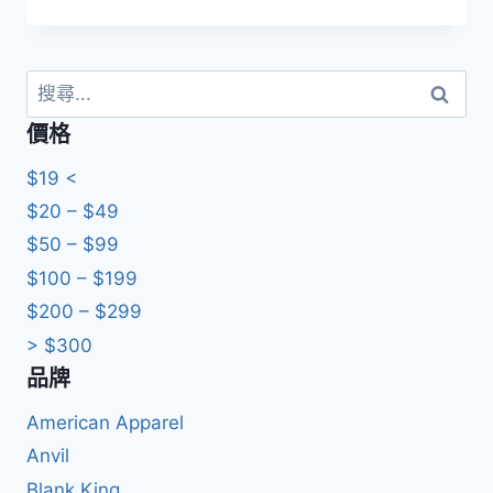
格
範
圍：
HKD129.0
搜
到
尋
價格
HKD139.0
關
鍵
$19 <
字:
$20 – $49
$50 – $99
$100 – $199
$200 – $299
> $300
品牌
American Apparel
Anvil
Blank King