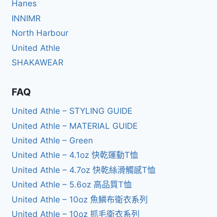
Hanes
INNIMR
North Harbour
United Athle
SHAKAWEAR
FAQ
United Athle – STYLING GUIDE
United Athle – MATERIAL GUIDE
United Athle – Green
United Athle – 4.1oz 快乾運動T恤
United Athle – 4.7oz 快乾絲滑觸感T恤
United Athle – 5.6oz 高品質T恤
United Athle – 10oz 魚鱗布衛衣系列
United Athle – 10oz 抓毛衛衣系列