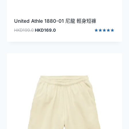
United Athle 1880-01 尼龍 輕身短褲
原
目
HKD
199.0
HKD
169.0
始
前
評分
5.00
價
價
滿分 5
格：
格：
HKD199.0。
HKD169.0。