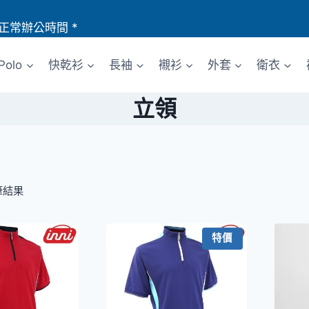
正常辦公時間 *
Polo
快乾衫
長袖
襯衫
外套
衛衣
立領
筆結果
特價