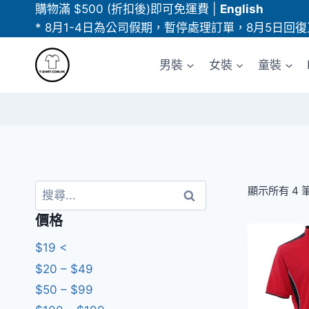
Skip
購物滿 $500 (折扣後)即可免運費
|
English
to
* 8月1-4日為公司假期，暫停處理訂單，8月5日回復
content
男裝
女裝
童裝
搜
顯示所有 4 
尋
價格
關
鍵
$19 <
字:
$20 – $49
$50 – $99