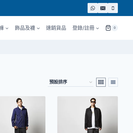
褲
飾品及襪
速銷貨品
登錄/註冊
0