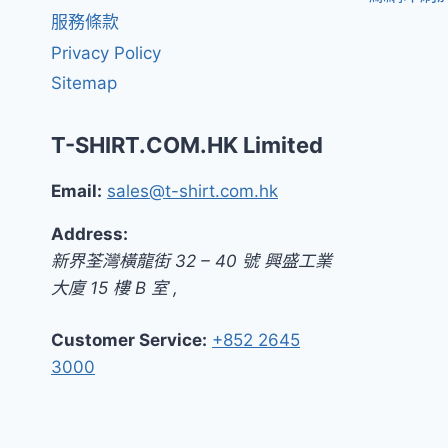
服務條款
Privacy Policy
Sitemap
T-SHIRT.COM.HK Limited
Email:
sales@t-shirt.com.hk
Address:
新界
荃灣橫龍街 32 – 40 號 興盛工業
大廈 15 樓 B 室
,
Customer Service:
+852 2645
3000