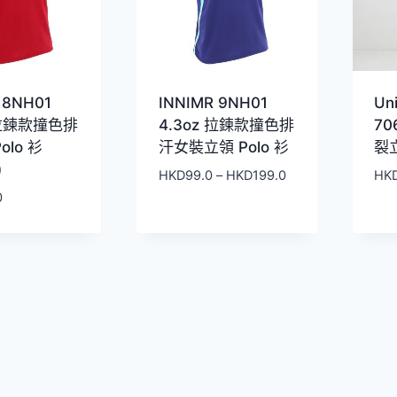
 8NH01
INNIMR 9NH01
Uni
 拉鍊款撞色排
4.3oz 拉鍊款撞色排
70
olo 衫
汗女裝立領 Polo 衫
裂
)
價
HKD
99.0
–
HKD
199.0
HK
格
0
範
圍：
HKD99.0
到
HKD199.0