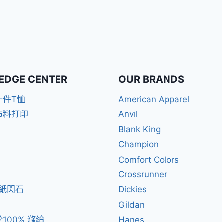
EDGE CENTER
OUR BRANDS
一件T恤
American Apparel
布料打印
Anvil
Blank King
Champion
Comfort Colors
Crossrunner
閃紙閃石
Dickies
Gildan
100% 滌綸
Hanes