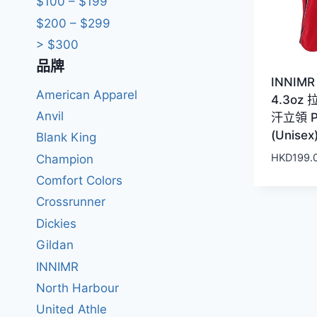
$100 – $199
$200 – $299
> $300
品牌
INNIMR
American Apparel
4.3oz
Anvil
汗立領 P
(Unisex
Blank King
HKD
199.
Champion
Comfort Colors
Crossrunner
Dickies
Gildan
INNIMR
North Harbour
United Athle