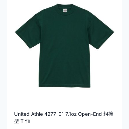
United Athle 4277-01 7.1oz Open-End 粗擴
型 T 恤