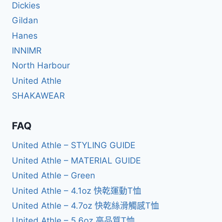
Dickies
Gildan
Hanes
INNIMR
North Harbour
United Athle
SHAKAWEAR
FAQ
United Athle – STYLING GUIDE
United Athle – MATERIAL GUIDE
United Athle – Green
United Athle – 4.1oz 快乾運動T恤
United Athle – 4.7oz 快乾絲滑觸感T恤
United Athle – 5.6oz 高品質T恤