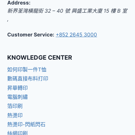
Address:
新界
荃灣橫龍街 32 – 40 號 興盛工業大廈 15 樓 B 室
,
Customer Service:
+852 2645 3000
KNOWLEDGE CENTER
如何印製一件T恤
數碼直接布料打印
昇華轉印
電腦刺繡
箔印刷
熱燙印
熱燙印-閃紙閃石
絲網印刷