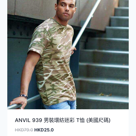
ANVIL 939 男裝環紡迷彩 T恤 (美國尺碼)
原
目
HKD
79.0
HKD
25.0