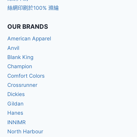
絲網印刷於100% 滌綸
OUR BRANDS
American Apparel
Anvil
Blank King
Champion
Comfort Colors
Crossrunner
Dickies
Gildan
Hanes
INNIMR
North Harbour