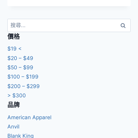
始
前
價
價
格：
格：
HKD79.0。
HKD25.0。
搜
尋
價格
關
鍵
$19 <
字:
$20 – $49
$50 – $99
$100 – $199
$200 – $299
> $300
品牌
American Apparel
Anvil
Blank King