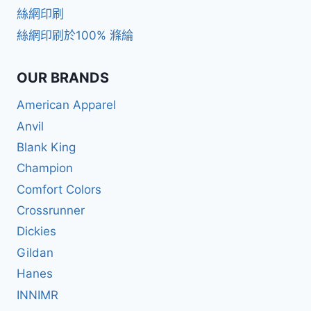
絲網印刷
絲網印刷於100% 滌綸
OUR BRANDS
American Apparel
Anvil
Blank King
Champion
Comfort Colors
Crossrunner
Dickies
Gildan
Hanes
INNIMR