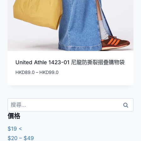
United Athle 1423-01 尼龍防撕裂摺疊購物袋
價
HKD
89.0
–
HKD
99.0
格
範
圍：
HKD89.0
搜
到
尋
價格
HKD99.0
關
鍵
$19 <
字:
$20 – $49