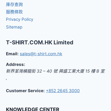
庫存查詢
服務條款
Privacy Policy
Sitemap
T-SHIRT.COM.HK Limited
Email:
sales@t-shirt.com.hk
Address:
新界
荃灣橫龍街 32 – 40 號 興盛工業大廈 15 樓 B 室
,
Customer Service:
+852 2645 3000
KNOWLEDGE CENTER