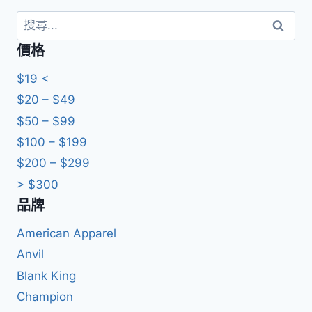
搜
尋
價格
關
鍵
$19 <
字:
$20 – $49
$50 – $99
$100 – $199
$200 – $299
> $300
品牌
American Apparel
Anvil
Blank King
Champion