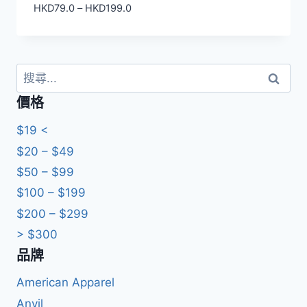
價
HKD
79.0
–
HKD
199.0
格
範
圍：
HKD79.0
搜
到
尋
價格
HKD199.0
關
鍵
$19 <
字:
$20 – $49
$50 – $99
$100 – $199
$200 – $299
> $300
品牌
American Apparel
Anvil