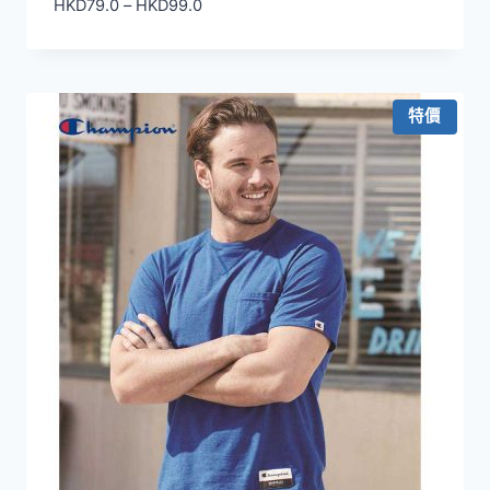
價
HKD
79.0
–
HKD
99.0
格
範
圍：
HKD79.0
特價
到
HKD99.0