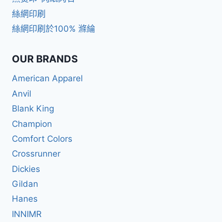
絲網印刷
絲網印刷於100% 滌綸
OUR BRANDS
American Apparel
Anvil
Blank King
Champion
Comfort Colors
Crossrunner
Dickies
Gildan
Hanes
INNIMR