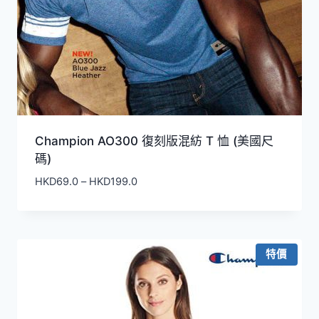
Champion AO300 復刻版混紡 T 恤 (美國尺
碼)
價
HKD
69.0
–
HKD
199.0
格
範
圍：
HKD69.0
特價
到
HKD199.0