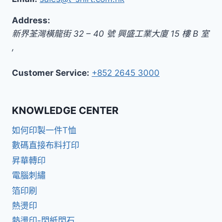
Address:
新界
荃灣橫龍街 32 – 40 號 興盛工業大廈 15 樓 B 室
,
Customer Service:
+852 2645 3000
KNOWLEDGE CENTER
如何印製一件T恤
數碼直接布料打印
昇華轉印
電腦刺繡
箔印刷
熱燙印
熱燙印-閃紙閃石