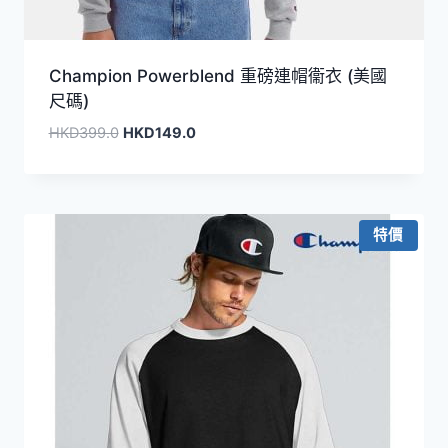
Champion Powerblend 重磅連帽衞衣 (美國
尺碼)
原
目
HKD
399.0
HKD
149.0
始
前
價
價
格：
格：
HKD399.0。
HKD149.0。
特價