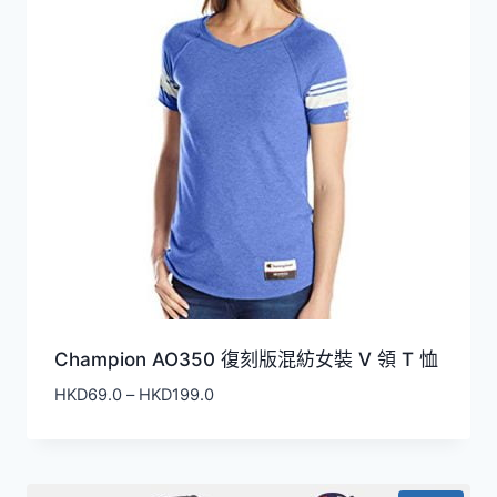
Champion AO350 復刻版混紡女裝 V 領 T 恤
價
HKD
69.0
–
HKD
199.0
格
範
圍：
HKD69.0