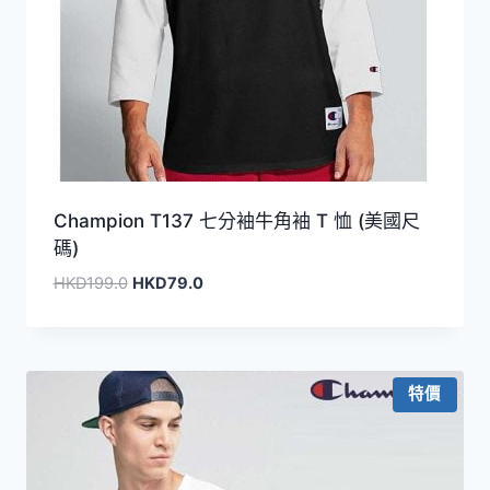
Champion T137 七分袖牛角袖 T 恤 (美國尺
碼)
原
目
HKD
199.0
HKD
79.0
始
前
價
價
格：
格：
HKD199.0。
HKD79.0。
特價