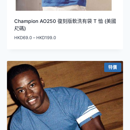
Champion AO250 復刻版軟洗有袋 T 恤 (美國
尺碼)
價
HKD
69.0
–
HKD
199.0
格
範
圍：
HKD69.0
特價
到
HKD199.0