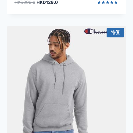
原
目
HKD
299.0
HKD
129.0
始
前
評分
5.00
價
價
滿分 5
格：
格：
HKD299.0。
HKD129.0。
特價