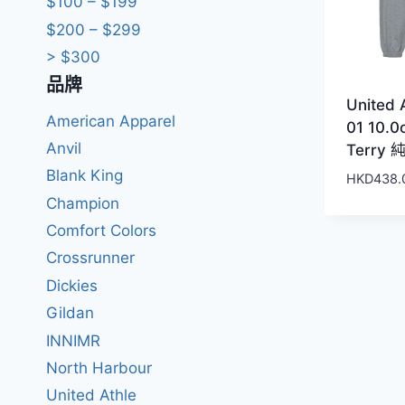
$100 – $199
$200 – $299
> $300
品牌
United 
American Apparel
01 10.0
Anvil
Terry
Blank King
HKD
438.
Champion
Comfort Colors
Crossrunner
Dickies
Gildan
INNIMR
North Harbour
United Athle