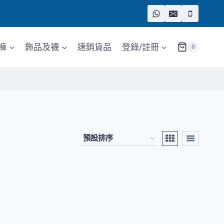
褲
飾品及襪
速銷貨品
登錄/註冊
0