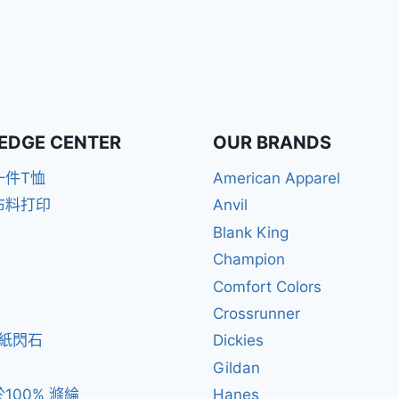
EDGE CENTER
OUR BRANDS
一件T恤
American Apparel
布料打印
Anvil
Blank King
Champion
Comfort Colors
Crossrunner
閃紙閃石
Dickies
Gildan
100% 滌綸
Hanes