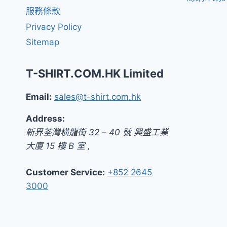
服務條款
Privacy Policy
Sitemap
T-SHIRT.COM.HK Limited
Email:
sales@t-shirt.com.hk
Address:
新界
荃灣橫龍街 32 – 40 號 興盛工業
大廈 15 樓 B 室
,
Customer Service:
+852 2645
3000