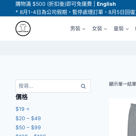
Skip
購物滿 $500 (折扣後)即可免運費
|
English
to
* 8月1-4日為公司假期，暫停處理訂單，8月5日回復
content
男裝
女裝
童裝
搜
顯示單一結
尋
價格
關
鍵
$19 <
字:
$20 – $49
$50 – $99