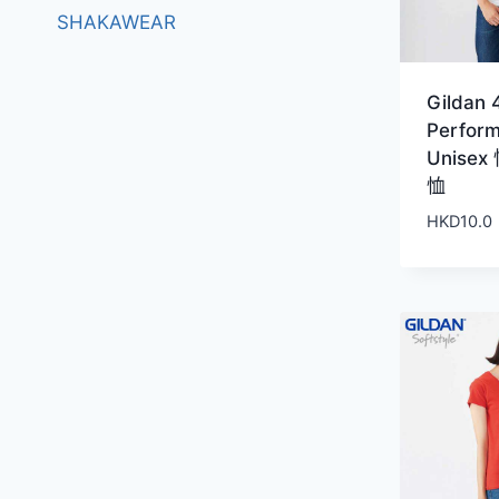
SHAKAWEAR
Gildan 
Perfor
Unise
恤
HKD
10.0