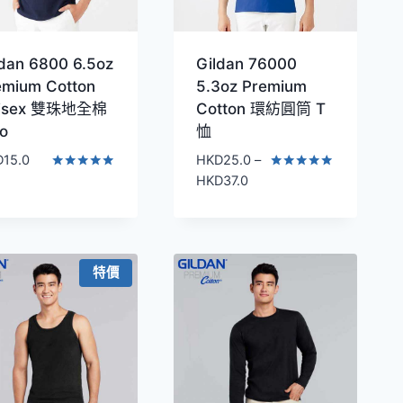
ldan 6800 6.5oz
Gildan 76000
emium Cotton
5.3oz Premium
isex 雙珠地全棉
Cotton 環紡圓筒 T
lo
恤
D
15.0
HKD
25.0
–
價
評分
評分
HKD
37.0
4.77
5.00
格
滿分 5
滿分 5
範
圍：
HKD25.0
特價
到
HKD37.0