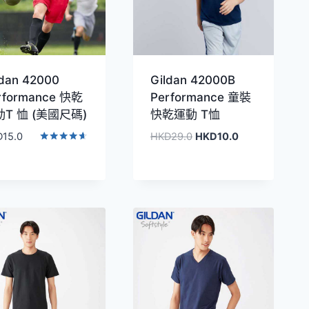
ldan 42000
Gildan 42000B
rformance 快乾
Performance 童裝
T 恤 (美國尺碼)
快乾運動 T恤
原
目
D
15.0
HKD
29.0
HKD
10.0
始
前
評分
4.50
價
價
滿分 5
格：
格：
HKD29.0。
HKD10.0。