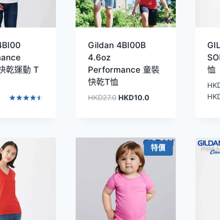
4BI00
Gildan 4BI00B
GI
mance
4.6oz
SO
x 快乾運動 T
Performance 童裝
恤
快乾T恤
HK
HK
原
目
HKD
27.0
HKD
10.0
始
前
評分
4.40
價
價
滿分 5
格：
格：
HKD27.0。
HKD10.0。
特價