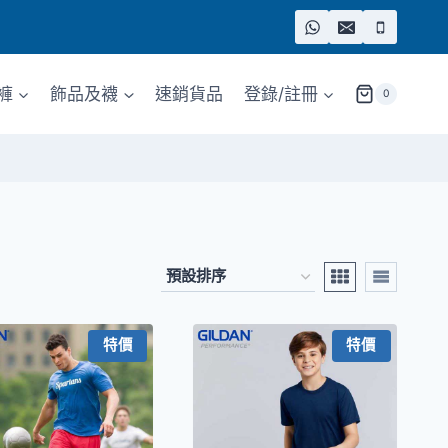
褲
飾品及襪
速銷貨品
登錄/註冊
0
特價
特價