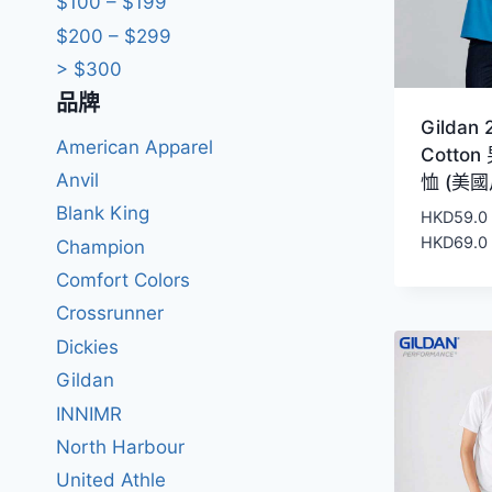
$100 – $199
$200 – $299
> $300
品牌
Gildan 
American Apparel
Cotto
Anvil
恤 (美國
Blank King
HKD
59.0
HKD
69.0
Champion
Comfort Colors
Crossrunner
Dickies
Gildan
INNIMR
North Harbour
United Athle