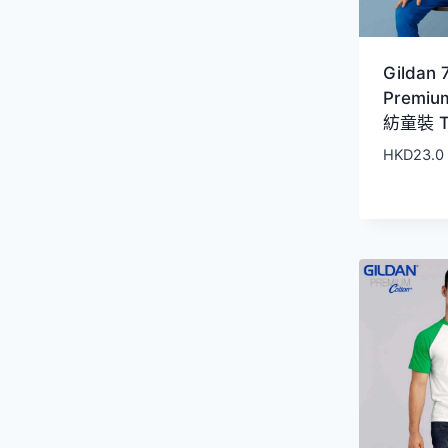
Gildan
Premiu
紡童裝 
HKD
23.0