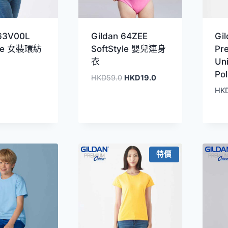
 63V00L
Gildan 64ZEE
Gi
yle 女裝環紡
SoftStyle 嬰兒連身
Pr
衣
Un
Po
原
目
HKD
59.0
HKD
19.0
始
前
HK
價
價
格：
格：
HKD59.0。
HKD19.0。
特價