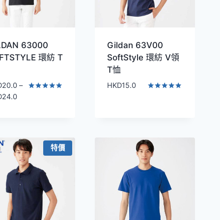
LDAN 63000
Gildan 63V00
FTSTYLE 環紡 T
SoftStyle 環紡 V領
T恤
D
20.0
–
HKD
15.0
價
評分
評分
D
24.0
5.00
5.00
格
滿分 5
滿分 5
範
圍：
HKD20.0
特價
到
HKD24.0