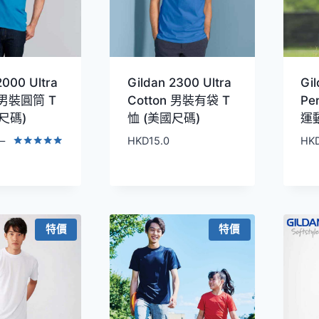
2000 Ultra
Gildan 2300 Ultra
Gi
n 男裝圓筒 T
Cotton 男裝有袋 T
Pe
尺碼)
恤 (美國尺碼)
運動
–
HKD
15.0
HK
價
評分
5.00
格
滿分 5
範
圍：
HKD59.0
特價
特價
到
HKD69.0