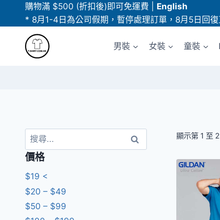
Skip
購物滿 $500 (折扣後)即可免運費
|
English
to
* 8月1-4日為公司假期，暫停處理訂單，8月5日回復
content
男裝
女裝
童裝
搜
顯示第 1 至 
尋
價格
關
鍵
$19 <
字:
$20 – $49
$50 – $99