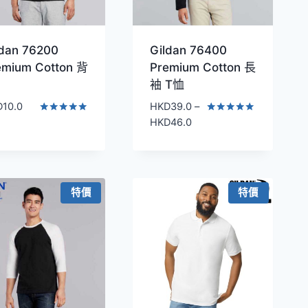
ldan 76200
Gildan 76400
emium Cotton 背
Premium Cotton 長
袖 T恤
D
10.0
HKD
39.0
–
價
評分
評分
HKD
46.0
5.00
4.83
格
滿分 5
滿分 5
範
圍：
HKD39.0
特價
特價
到
HKD46.0