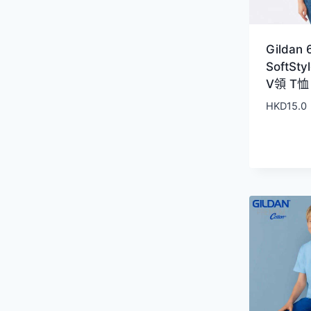
Gildan
SoftSt
V領 T恤
HKD
15.0