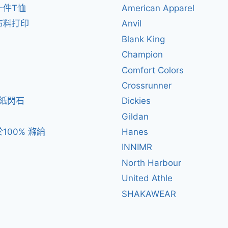
一件T恤
American Apparel
布料打印
Anvil
Blank King
Champion
Comfort Colors
Crossrunner
閃紙閃石
Dickies
Gildan
100% 滌綸
Hanes
INNIMR
North Harbour
United Athle
SHAKAWEAR