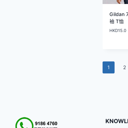
Gildan
袖 T恤
HKD
15.0
1
2
KNOWL