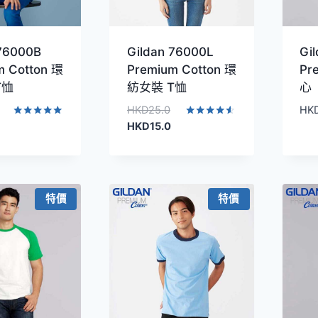
 76000B
Gildan 76000L
Gi
m Cotton 環
Premium Cotton 環
Pr
T恤
紡女裝 T恤
心
原
HKD
25.0
HK
始
目
評分
評分
HKD
15.0
5.00
4.40
價
前
滿分 5
滿分 5
格：
價
HKD25.0。
格：
HKD15.0。
特價
特價