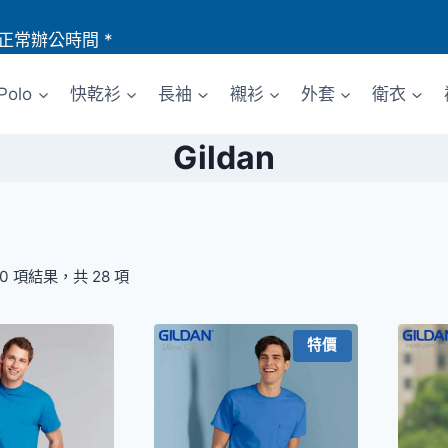
正常辦公時間 *
Polo
快乾衫
長袖
襯衫
外套
衛衣
Gildan
20 項結果，共 28 項
特價