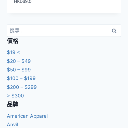
HKD
69.0
搜
尋
價格
關
鍵
$19 <
字:
$20 – $49
$50 – $99
$100 – $199
$200 – $299
> $300
品牌
American Apparel
Anvil