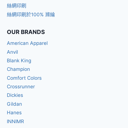
絲網印刷
絲網印刷於100% 滌綸
OUR BRANDS
American Apparel
Anvil
Blank King
Champion
Comfort Colors
Crossrunner
Dickies
Gildan
Hanes
INNIMR