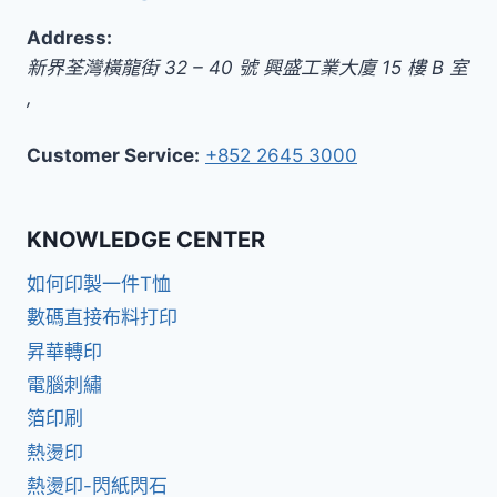
Address:
新界
荃灣橫龍街 32 – 40 號 興盛工業大廈 15 樓 B 室
,
Customer Service:
+852 2645 3000
KNOWLEDGE CENTER
如何印製一件T恤
數碼直接布料打印
昇華轉印
電腦刺繡
箔印刷
熱燙印
熱燙印-閃紙閃石