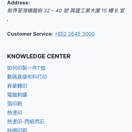
Address:
新界
荃灣橫龍街 32 – 40 號 興盛工業大廈 15 樓 B 室
,
Customer Service:
+852 2645 3000
KNOWLEDGE CENTER
如何印製一件T恤
數碼直接布料打印
昇華轉印
電腦刺繡
箔印刷
熱燙印
熱燙印-閃紙閃石
絲網印刷