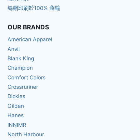
絲網印刷於100% 滌綸
OUR BRANDS
American Apparel
Anvil
Blank King
Champion
Comfort Colors
Crossrunner
Dickies
Gildan
Hanes
INNIMR
North Harbour