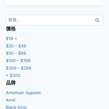
格
範
圍：
HKD79.0
搜
到
尋
價格
HKD89.0
關
鍵
$19 <
字:
$20 – $49
$50 – $99
$100 – $199
$200 – $299
> $300
品牌
American Apparel
Anvil
Blank King