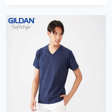
格
評分
5.00
範
滿分 5
圍：
HKD20.0
到
HKD24.0