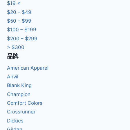
鍵
$19 <
字:
$20 – $49
$50 – $99
$100 – $199
$200 – $299
> $300
品牌
American Apparel
Anvil
Blank King
Champion
Comfort Colors
Crossrunner
Dickies
Gildan