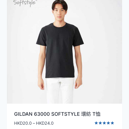
GILDAN 63000 SOFTSTYLE 環紡 T恤
價
HKD
20.0
–
HKD
24.0