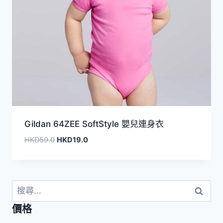
Gildan 64ZEE SoftStyle 嬰兒連身衣
原
目
HKD
59.0
HKD
19.0
始
前
價
價
格：
格：
HKD59.0。
HKD19.0。
搜
尋
價格
關