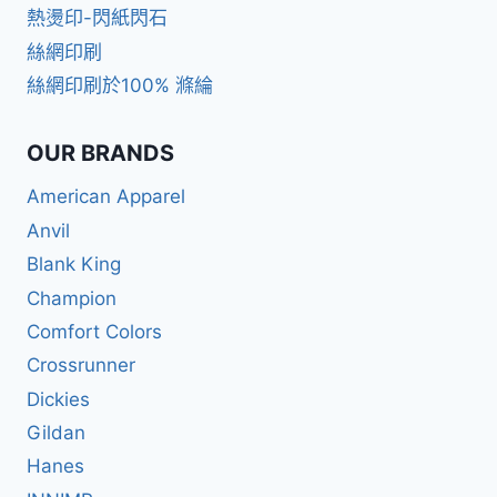
熱燙印-閃紙閃石
絲網印刷
絲網印刷於100% 滌綸
OUR BRANDS
American Apparel
Anvil
Blank King
Champion
Comfort Colors
Crossrunner
Dickies
Gildan
Hanes