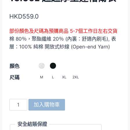
HKD
559.0
部份顏色及尺碼為預購商品 5-7個工作日左右交貨
棉 80％，聚酯纖維 20％ (內裏：舒適內刷毛), 表
層：100% 純棉 開放式紗線 (Open-end Yarn)
顏色
尺碼
M
L
XL
2XL
United
加入購物車
Athle
5798-
安全結賬保證
01