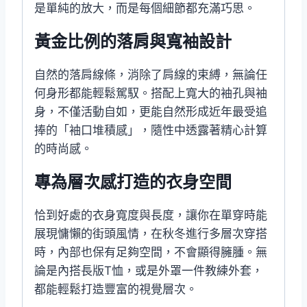
是單純的放大，而是每個細節都充滿巧思。
黃金比例的落肩與寬袖設計
自然的落肩線條，消除了肩線的束縛，無論任
何身形都能輕鬆駕馭。搭配上寬大的袖孔與袖
身，不僅活動自如，更能自然形成近年最受追
捧的「袖口堆積感」，隨性中透露著精心計算
的時尚感。
專為層次感打造的衣身空間
恰到好處的衣身寬度與長度，讓你在單穿時能
展現慵懶的街頭風情，在秋冬進行多層次穿搭
時，內部也保有足夠空間，不會顯得臃腫。無
論是內搭長版T恤，或是外罩一件教練外套，
都能輕鬆打造豐富的視覺層次。