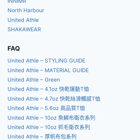
INNIMR
North Harbour
United Athle
SHAKAWEAR
FAQ
United Athle – STYLING GUIDE
United Athle – MATERIAL GUIDE
United Athle – Green
United Athle – 4.1oz 快乾運動T恤
United Athle – 4.7oz 快乾絲滑觸感T恤
United Athle – 5.6oz 高品質T恤
United Athle – 10oz 魚鱗布衛衣系列
United Athle – 10oz 抓毛衛衣系列
United Athle – 厚帆布包系列