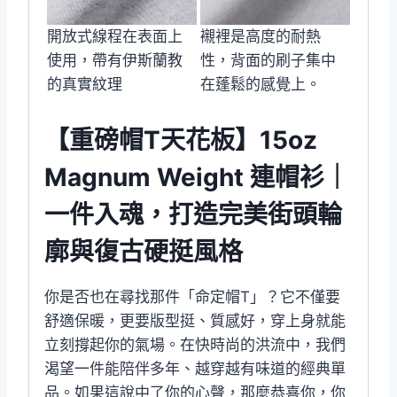
開放式線程在表面上
襯裡是高度的耐熱
使用，帶有伊斯蘭教
性，背面的刷子集中
的真實紋理
在蓬鬆的感覺上。
【重磅帽T天花板】15oz
Magnum Weight 連帽衫｜
一件入魂，打造完美街頭輪
廓與復古硬挺風格
你是否也在尋找那件「命定帽T」？它不僅要
舒適保暖，更要版型挺、質感好，穿上身就能
立刻撐起你的氣場。在快時尚的洪流中，我們
渴望一件能陪伴多年、越穿越有味道的經典單
品。如果這說中了你的心聲，那麼恭喜你，你