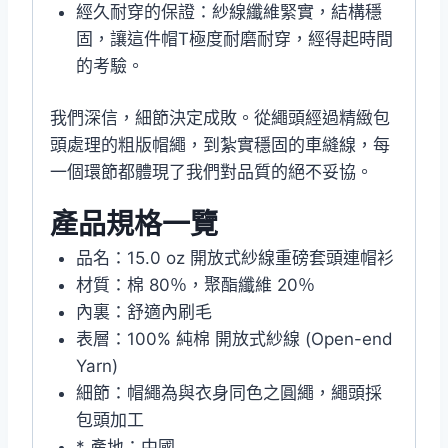
經久耐穿的保證：紗線纖維緊實，結構穩
固，讓這件帽T極度耐磨耐穿，經得起時間
的考驗。
我們深信，細節決定成敗。從繩頭經過精緻包
頭處理的粗版帽繩，到紮實穩固的車縫線，每
一個環節都體現了我們對品質的絕不妥協。
產品規格一覽
品名：15.0 oz 開放式紗線重磅套頭連帽衫
材質：棉 80％，聚酯纖維 20％
內裏：舒適內刷毛
表層：100% 純棉 開放式紗線 (Open-end
Yarn)
細節：帽繩為與衣身同色之圓繩，繩頭採
包頭加工
* 產地：中國