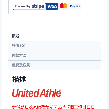
15.0oz
超
超
厚
重
描述
連
帽
評價 (0)
衛
付款方法
衣
數
運費及送貨
量
描述
部份顏色及尺碼為預購商品 5-7個工作日左右