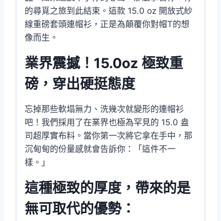
的尋覓之旅到此結束。這款 15.0 oz 開放式紗
線重磅套頭連帽衫，正是為顛覆你對帽T的想
像而生。
業界震撼！15.0oz 極致重
磅，穿出硬挺態度
忘掉那些軟塌無力、洗幾次就變形的連帽衫
吧！我們採用了在業界也極為罕見的 15.0 盎
司超厚實布料。當你第一次將它拿在手中，那
沉甸甸的份量感就會告訴你：「這件不一
樣。」
這種極致的厚度，帶來的是
無可取代的優勢：