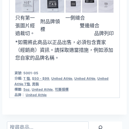
只有第一
一側縫合
附品牌領
張圖片經
雙邊縫合
標
過裁切。
品牌列印
*如需將此商品以正品出售，必須包含賣家
（經銷商）資訊。請採取適當措施，例如添加
您自家的品牌名稱。
貨號:
5001-05
分類:
T 恤
,
$50 - $99
,
United Athle
,
United Athle
,
United
Athle T恤
,
男裝
標籤:
5oz
,
United Athle
,
可撕領標
品牌：
United Athle
搜