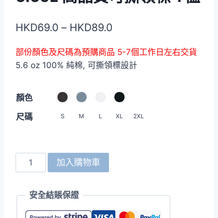
價
HKD
69.0
–
HKD
89.0
格
部份顏色及尺碼為預購商品 5-7個工作日左右交貨
範
5.6 oz 100% 純棉, 可撕領標設計
圍：
HKD69.0
顏色
到
尺碼
S
M
L
XL
2XL
HKD89.0
United
加入購物車
Athle
5001-
安全結賬保證
05
5.6oz