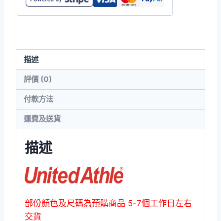
高
品
質
可
描述
撕
領
評價 (0)
標
付款方法
T
恤
運費及送貨
數
量
描述
部份顏色及尺碼為預購商品 5-7個工作日左右
交貨