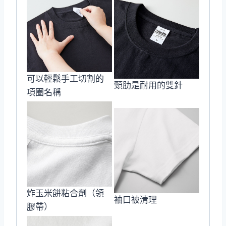
可以輕鬆手工切割的
頸肋是耐用的雙針
項圈名稱
炸玉米餅粘合劑（領
袖口被清理
膠帶）