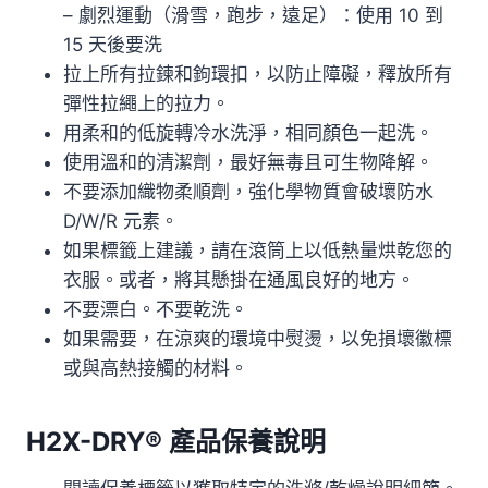
– 劇烈運動（滑雪，跑步，遠足）：使用 10 到
15 天後要洗
拉上所有拉鍊和鉤環扣，以防止障礙，釋放所有
彈性拉繩上的拉力。
用柔和的低旋轉冷水洗淨，相同顏色一起洗。
使用溫和的清潔劑，最好無毒且可生物降解。
不要添加織物柔順劑，強化學物質會破壞防水
D/W/R 元素。
如果標籤上建議，請在滾筒上以低熱量烘乾您的
衣服。或者，將其懸掛在通風良好的地方。
不要漂白。不要乾洗。
如果需要，在涼爽的環境中熨燙，以免損壞徽標
或與高熱接觸的材料。
H2X-DRY® 產品保養說明