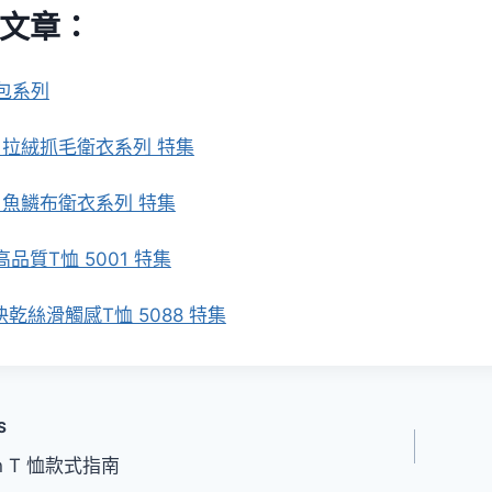
文章：
包系列
oz 拉絨抓毛衛衣系列 特集
oz 魚鱗布衛衣系列 特集
 高品質T恤 5001 特集
z 快乾絲滑觸感T恤 5088 特集
S
an T 恤款式指南