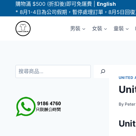
Skip
購物滿 $500 (折扣後)即可免運費
|
English
to
* 8月1-4日為公司假期，暫停處理訂單，8月5日回復
content
男裝
女裝
童裝
搜
尋
UNITED 
Un
By
Peter
Uni