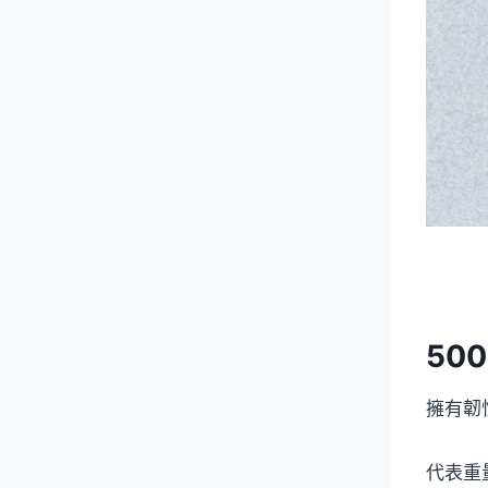
500
擁有韌性
代表重