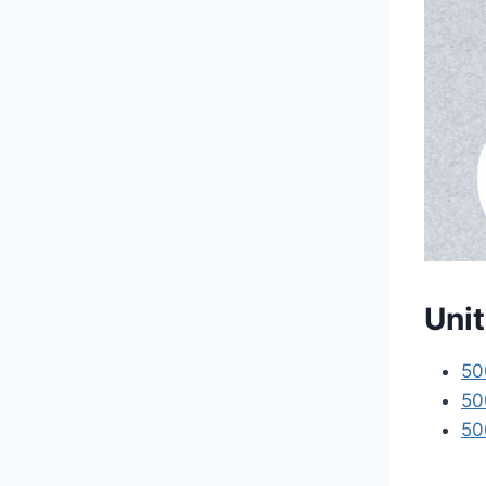
Uni
5
5
5