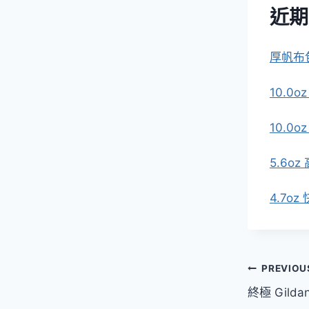
近期
厚帆布
10.0
10.0
5.6oz
4.7o
文
PREVIOU
終極 Gild
章