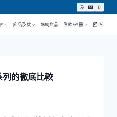
褲
飾品及襪
速銷貨品
登錄/註冊
0
1 熱門系列的徹底比較