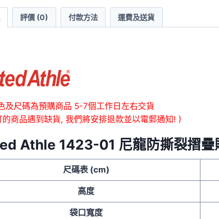
裂
評價 (0)
付款方法
運費及送貨
摺
疊
購
物
袋
數
量
色及尺碼為預購商品 5-7個工作日左右交貨
訂的商品遇到缺貨, 我們將安排退款並以電郵通知! )
ted Athle 1423-01 尼龍防撕裂
尺碼表 (cm)
高度
袋口寬度