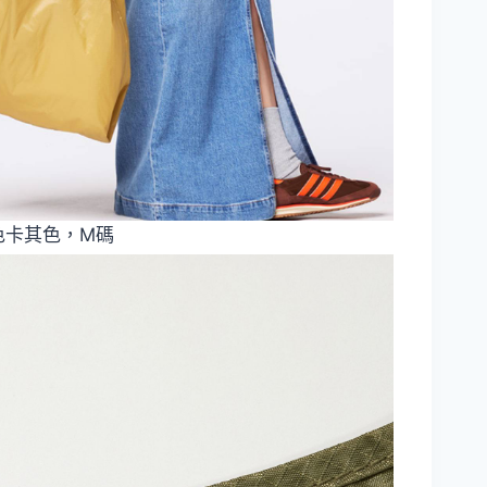
沙色卡其色，M碼