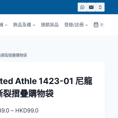
褲
飾品及襪
速銷貨品
登錄/註冊
0
 尼龍防撕裂摺疊購物袋
ted Athle 1423-01 尼龍
撕裂摺疊購物袋
價
89.0
–
HKD
99.0