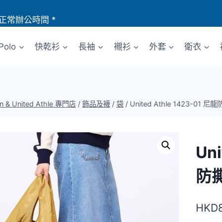
正常辦公時間 *
Polo
快乾衫
長袖
襯衫
外套
衛衣
an & United Athle 專門店
/
飾品及襪
/
袋
/
United Athle 1423-01
Uni
防
HKD