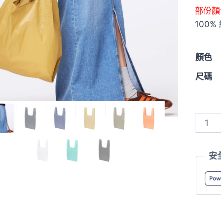
部份顏
100
顏色
尺碼
Unite
Athle
1423-
安
01
尼
龍
防
撕