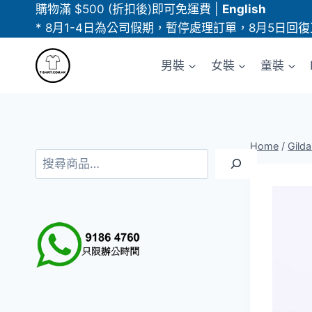
Skip
購物滿 $500 (折扣後)即可免運費
|
English
to
* 8月1-4日為公司假期，暫停處理訂單，8月5日回復
content
男裝
女裝
童裝
Home
/
Gild
搜
尋