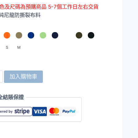
格
色及尺碼為預購商品 5-7個工作日左右交貨
範
% 純尼龍防撕裂布料
圍：
HKD89.0
到
S
M
HKD99.0
d
加入購物車
全結賬保證