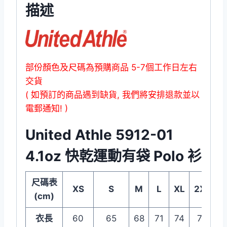
描述
部份顏色及尺碼為預購商品 5-7個工作日左右
交貨
( 如預訂的商品遇到缺貨, 我們將安排退款並以
電郵通知! )
United Athle 5912-01
4.1oz 快乾運動有袋 Polo 衫
尺碼表
XS
S
M
L
XL
2XL
3
(cm)
衣長
60
65
68
71
74
77