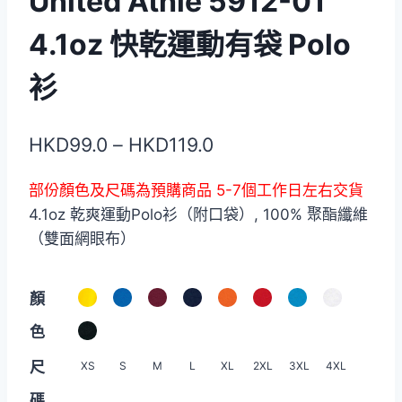
United Athle 5912-01
4.1oz 快乾運動有袋 Polo
衫
價
HKD
99.0
–
HKD
119.0
格
部份顏色及尺碼為預購商品 5-7個工作日左右交貨
範
4.1oz 乾爽運動Polo衫（附口袋）, 100% 聚酯纖維
圍：
（雙面網眼布）
HKD99.0
到
顏
HKD119.0
色
尺
XS
S
M
L
XL
2XL
3XL
4XL
碼