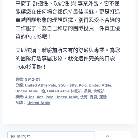
平衡了 舒適性、功能性 與 專業外觀。它不僅
能讓您在任何場合都保持最佳狀態，更是打造
卓越團隊形象的理想選擇。別再忍受不合適的
工作服了，為自己和您的團隊投資一件真正優
質的Polo衫吧！
立即選購，體驗前所未有的舒適與專業。為您
的團隊打造專屬形象，就從這件完美的口袋
Polo衫開始！
貨號:
5912-01
分類:
United Athle Polo​
,
$50 - $99
,
Polo
,
United Athle
,
United Athle T恤
,
United Athle 快乾衫
,
品牌
,
快乾衫
標籤:
4.1oz
,
4oz
,
Polo
,
United Athle
,
快乾
,
有袋
,
運動
品牌：
United Athle
搜