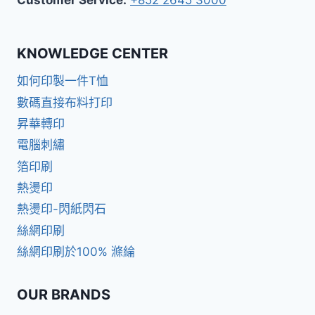
KNOWLEDGE CENTER
如何印製一件T恤
數碼直接布料打印
昇華轉印
電腦刺繡
箔印刷
熱燙印
熱燙印-閃紙閃石
絲網印刷
絲網印刷於100% 滌綸
OUR BRANDS