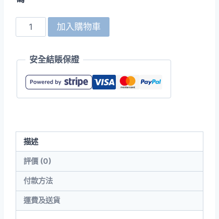
United
加入購物車
Athle
5912-
安全結賬保證
01
4.1oz
快
乾
運
動
描述
有
袋
評價 (0)
Polo
付款方法
衫
數
運費及送貨
量