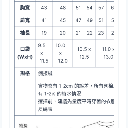
胸寬
43
48
51
54
57
60
肩寬
41
45
47
49
51
54
袖長
19
20
21
22
23
25
9.5
10.0
口袋
10.5 x
11.0 x
x
x
1
(WxH)
12.5
13.0
11.5
12.0
規格
側接縫
實物會有 1-2cm 的誤差，所有含棉成衣
有 1-2% 的縮水情況
選擇前，建議先量度平時穿著的衣服尺寸
尺碼表