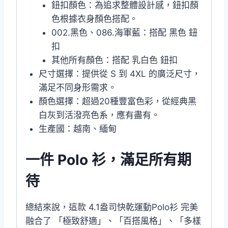
鈕扣顏色：為追求整體設計感，鈕扣顏
色根據衣身顏色搭配。
002.黑色、086.海軍藍：搭配 黑色 鈕
扣
其他所有顏色：搭配 乳白色 鈕扣
尺寸選擇：提供從 S 到 4XL 的廣泛尺寸，
滿足不同身形需求。
顏色選擇：超過20種豐富色彩，從經典黑
白灰到活潑亮色系，應有盡有。
生產國：越南、緬甸
一件 Polo 衫，滿足所有期
待
總結來說，這款 4.1盎司快乾運動Polo衫 完美
融合了 「極致舒適」、「百搭風格」、「多樣