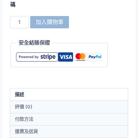
碼
United
加入購物車
Athle
5910-
安全結賬保證
01
4.1oz
快
乾
運
動
描述
Polo
衫
評價 (0)
數
付款方法
量
運費及送貨