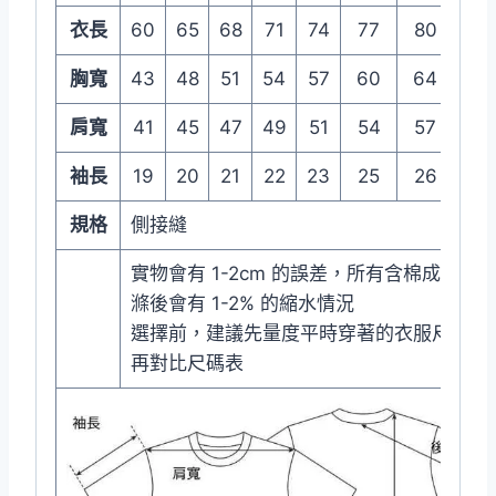
衣長
60
65
68
71
74
77
80
83
胸寬
43
48
51
54
57
60
64
68
肩寬
41
45
47
49
51
54
57
60
袖長
19
20
21
22
23
25
26
27
規格
側接縫
實物會有 1-2cm 的誤差，所有含棉成衣在
滌後會有 1-2% 的縮水情況
選擇前，建議先量度平時穿著的衣服尺寸，
再對比尺碼表