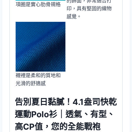
的飾面，非常適合打
項圈是實心肋骨規格
印，具有堅固的織物
感覺。
襯裡是柔和的質地和
光滑的舒適感
告別夏日黏膩！4.1盎司快乾
運動Polo衫｜透氣、有型、
高CP值，您的全能戰袍