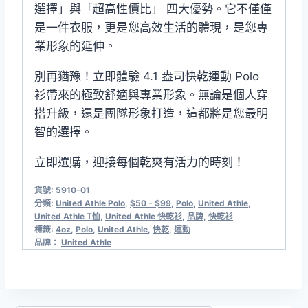
選擇」與「超高性價比」 四大優勢。它不僅僅
是一件衣服，更是您高效生活的體現，是您專
業形象的延伸。
別再猶豫！立即體驗 4.1 盎司快乾運動 Polo
衫帶來的極致舒適與專業形象。無論是個人穿
搭升級，還是團隊形象打造，這都將是您最明
智的選擇。
立即選購，迎接每個乾爽有活力的時刻！
貨號:
5910-01
分類:
United Athle Polo​
,
$50 - $99
,
Polo
,
United Athle
,
United Athle T恤
,
United Athle 快乾衫
,
品牌
,
快乾衫
標籤:
4oz
,
Polo
,
United Athle
,
快乾
,
運動
品牌：
United Athle