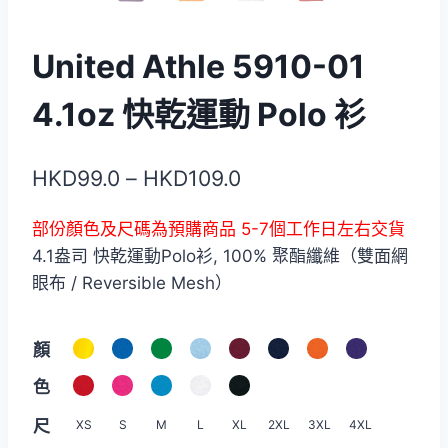
United Athle 5910-01
4.1oz 快乾運動 Polo 衫
價
HKD
99.0
–
HKD
109.0
格
部份顏色及尺碼為預購商品 5-7個工作日左右交貨
範
4.1盎司 快乾運動Polo衫, 100% 聚酯纖維（雙面網
圍：
眼布 / Reversible Mesh）
HKD99.0
到
顏
HKD109.0
色
尺
XS
S
M
L
XL
2XL
3XL
4XL