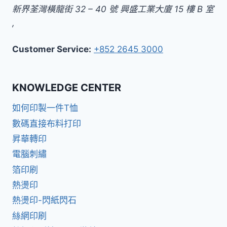
新界
荃灣橫龍街 32 – 40 號 興盛工業大廈 15 樓 B 室
,
Customer Service:
+852 2645 3000
KNOWLEDGE CENTER
如何印製一件T恤
數碼直接布料打印
昇華轉印
電腦刺繡
箔印刷
熱燙印
熱燙印-閃紙閃石
絲網印刷