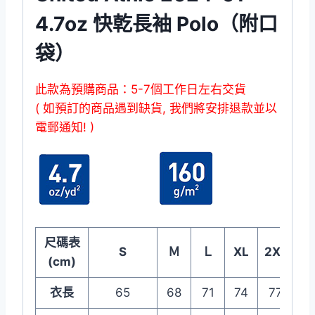
4.7oz 快乾長袖 Polo（附口
袋）
此款為預購商品：5-7個工作日左右交貨
( 如預訂的商品遇到缺貨, 我們將安排退款並以
電郵通知! )
尺碼表
S
Ｍ
Ｌ
XL
2XL
(cm)
衣長
65
68
71
74
77