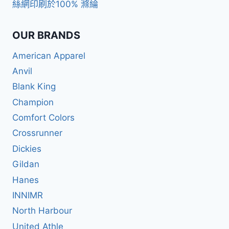
絲網印刷於100% 滌綸
OUR BRANDS
American Apparel
Anvil
Blank King
Champion
Comfort Colors
Crossrunner
Dickies
Gildan
Hanes
INNIMR
North Harbour
United Athle