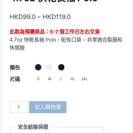
價
HKD
99.0
–
HKD
119.0
格
此款為預購商品：5-7 個工作日左右交貨
範
4.7oz 快乾長袖 Polo，配有口袋 – 非常適合製服和
圍：
休閒服
HKD99.0
到
顏色
HKD119.0
尺碼
S
M
L
XL
2XL
United
加入購物車
Athle
2024-
安全結賬保證
01