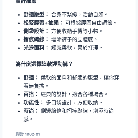
設計細節
舒適版型：
合身不緊繃，活動自如。
松緊腰帶+抽繩：
可根據腰圍自由調節。
側袋設計：
方便收納手機等小物。
摺痕縫線：
增添褲子的立體感。
光滑面料：
觸感柔軟，易於打理。
為什麼選擇這款運動褲？
舒適：
柔軟的面料和舒適的版型，讓你穿
著無負擔。
百搭：
經典的設計，適合各種場合。
功能性：
多口袋設計，方便收納。
時尚：
側邊線條和摺痕縫線，增添時尚
感。
貨號:
1902-01