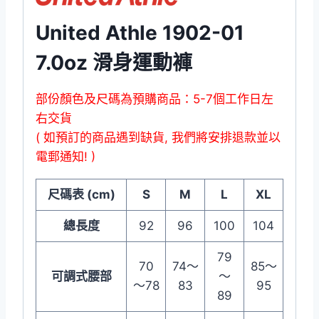
United Athle 1902-01
7.0oz 滑身運動褲
部份顏色及尺碼為預購商品：5-7個工作日左
右交貨
( 如預訂的商品遇到缺貨, 我們將安排退款並以
電郵通知! )
尺碼表 (cm)
S
M
L
XL
總長度
92
96
100
104
79
70
74～
85～
可調式腰部
～
～78
83
95
89