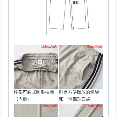
腰部可調式圓形抽繩
附有方便取放的側袋
（內側）
和 1 個串珠口袋