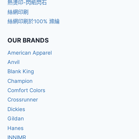
熱燙印-閃紙閃石
絲網印刷
絲網印刷於100% 滌綸
OUR BRANDS
American Apparel
Anvil
Blank King
Champion
Comfort Colors
Crossrunner
Dickies
Gildan
Hanes
INNIMR