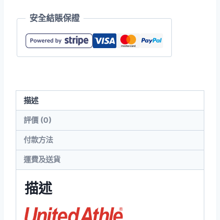
1902-
安全結賬保證
01
7.0oz
滑
身
運
動
描述
褲
數
評價 (0)
量
付款方法
運費及送貨
描述